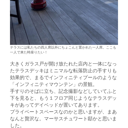
テラスには私たちの四人席以外にちょこんと置かれた一人席。ここも
一人で来た時座りたい！
大きくガラス戸が開け放たれた店内と一体になっ
たテラスデッキはミニマルな転落防止の手すりも
効果的で、まるでインフィニティプールのような
「インフィニティマウンテン」の景観。
手すりのそばに立ち、記念撮影などしていてふと
下を見ると、もう１フロア同じようなテラスデッ
キがあってデイベッドが置いてあります。
プライベートスペースなのかと思いますが、まあ
なんと贅沢な。マーサスチュワート邸かと思いま
した。