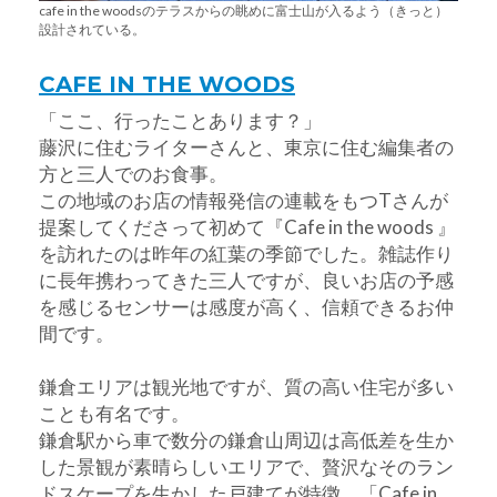
cafe in the woodsのテラスからの眺めに富士山が入るよう（きっと）
設計されている。
CAFE IN THE WOODS
「ここ、行ったことあります？」
藤沢に住むライターさんと、東京に住む編集者の
方と三人でのお食事。
この地域のお店の情報発信の連載をもつTさんが
提案してくださって初めて『Cafe in the woods 』
を訪れたのは昨年の紅葉の季節でした。雑誌作り
に長年携わってきた三人ですが、良いお店の予感
を感じるセンサーは感度が高く、信頼できるお仲
間です。
鎌倉エリアは観光地ですが、質の高い住宅が多い
ことも有名です。
鎌倉駅から車で数分の鎌倉山周辺は高低差を生か
した景観が素晴らしいエリアで、贅沢なそのラン
ドスケープを生かした戸建てが特徴。「Cafe in