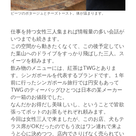
ビーツのポタージュとチーズトースト。体が温まります。
仕事を持つ女性三人集まれば情報量の多い会話が
いつまでも続きます。
この空間から動きたくなくて、この後予定してい
た葉山へのドライブをすっかり飛ばした三人。ス
イーツを頼みます。
飲み物のメニューには、紅茶はTWGとありま
す。シンガポールを代表するブランドです。１年
前に行ったシンガポール旅行では円安もあって
TWG のティーバッグひとつは日本の某メーカー
の一箱のお値段でした。
なんだかお得だし美味しいし、ということで皆欲
張ってポットのお茶もそれぞれ頼みます。
今回は女性三人で来ましたが、このお店、犬もテ
ラス席がOKだったのでもう次はワン連れで来よ
うと心に決めつつ、店内でさりげなく売られてい