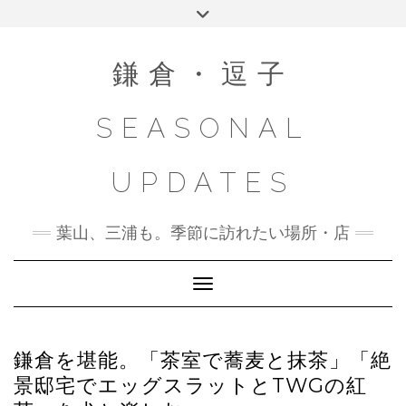
Skip
Toggle
to
header
content
鎌倉・逗子
SEASONAL
UPDATES
葉山、三浦も。季節に訪れたい場所・店
Toggle Navigation
鎌倉を堪能。「茶室で蕎麦と抹茶」「絶
景邸宅でエッグスラットとTWGの紅