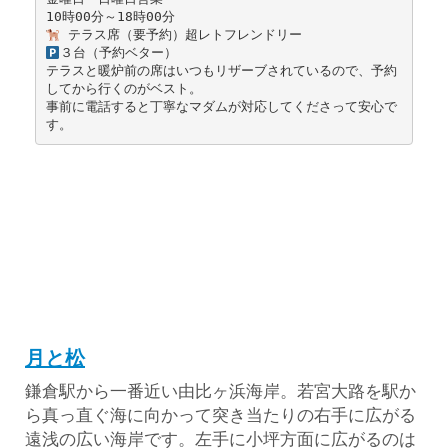
10時00分～18時00分
 テラス席（要予約）超レトフレンドリー
３台（予約ベター）
テラスと暖炉前の席はいつもリザーブされているので、予約
してから行くのがベスト。
事前に電話すると丁寧なマダムが対応してくださって安心で
す。
月と松
鎌倉駅から一番近い由比ヶ浜海岸。若宮大路を駅か
ら真っ直ぐ海に向かって突き当たりの右手に広がる
遠浅の広い海岸です。左手に小坪方面に広がるのは