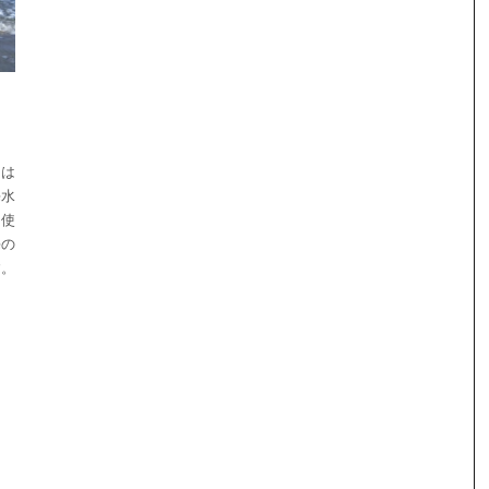
には
海水
を使
海の
す。