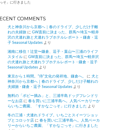
っそ」に行きました
ECENT COMMENTS
犬と神奈川から京都へ｜春のドライブ、少しだけ子離
れの夫婦旅
に
GW直前に決まった、群馬〜埼玉〜軽井
沢の犬連れ旅と犬連れラブホテルレポート – 鎌倉・逗
子 Seasonal Updates
より
湘南に移住！辻堂〜鎌倉、逗子・葉山〜三浦のライフ
スタイル
に
GW直前に決まった、群馬〜埼玉〜軽井沢
の犬連れ旅と犬連れラブホテルレポート - 鎌倉・逗子
Seasonal Updates
より
東京から１時間。”侍”文化の発祥地、鎌倉へ。
に
犬と
神奈川から京都へ｜春のドライブ、少しだけ子離れの
夫婦旅 - 鎌倉・逗子 Seasonal Updates
より
無料の「ポピー摘み」と、三浦半島ドッグフレンドリ
ーなお店
に
春を買いに三浦半島へ。人気ベーカリーか
らいちご農園、「すかなごっそ」に行きました
より
冬の三浦・犬連れドライブ。いちごとスイーツショッ
プとコロッケ店
に
春を買いに三浦半島へ。人気ベーカ
リーからいちご農園、「すかなごっそ」に行きました