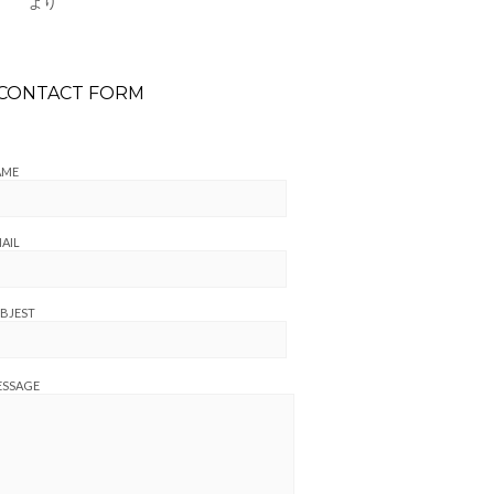
より
CONTACT FORM
AME
AIL
BJEST
ESSAGE