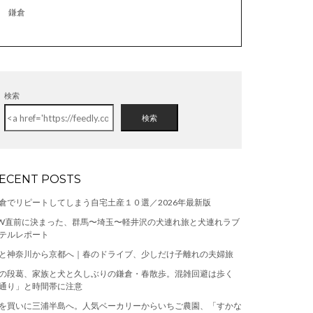
鎌倉
検索
検索
ECENT POSTS
倉でリピートしてしまう自宅土産１０選／2026年最新版
W直前に決まった、群馬〜埼玉〜軽井沢の犬連れ旅と犬連れラブ
テルレポート
と神奈川から京都へ｜春のドライブ、少しだけ子離れの夫婦旅
の段葛、家族と犬と久しぶりの鎌倉・春散歩。混雑回避は歩く
通り」と時間帯に注意
を買いに三浦半島へ。人気ベーカリーからいちご農園、「すかな