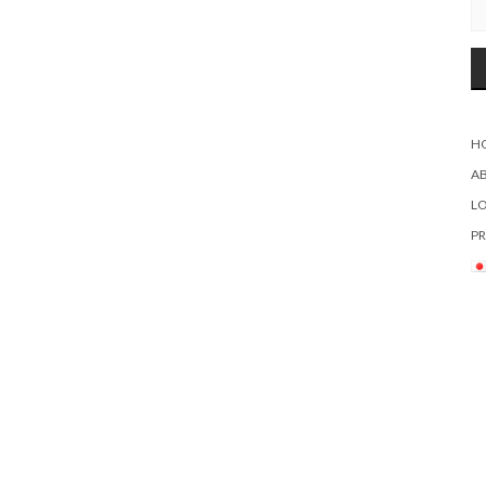
H
A
L
PR