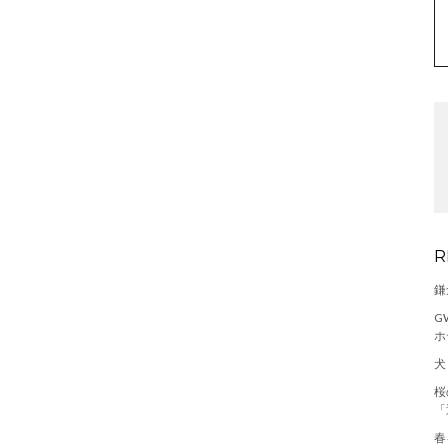
R
鎌
G
ホ
犬
桜
「
春