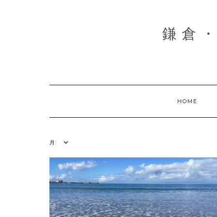
Skip
to
content
鎌倉・
HOME
月: