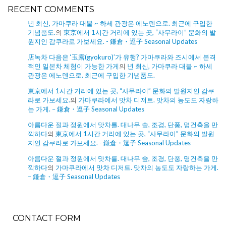
RECENT COMMENTS
년 최신, 가마쿠라 대불 ~ 하세 관광은 에노덴으로. 최근에 구입한
기념품도.
의
東京에서 1시간 거리에 있는 곳, “사무라이” 문화의 발
원지인 감쿠라로 가보세요. - 鎌倉・逗子 Seasonal Updates
店녹차 다음은 ‘玉露(gyokuro)’가 유행? 가마쿠라와 즈시에서 본격
적인 일본차 체험이 가능한 가게
의
년 최신, 가마쿠라 대불 ~ 하세
관광은 에노덴으로. 최근에 구입한 기념품도.
東京에서 1시간 거리에 있는 곳, “사무라이” 문화의 발원지인 감쿠
라로 가보세요.
의
가마쿠라에서 맛차 디저트. 맛차의 농도도 자랑하
는 가게. – 鎌倉・逗子 Seasonal Updates
아름다운 절과 정원에서 맛차를. 대나무 숲, 조경, 단풍, 명건축을 만
끽하다
의
東京에서 1시간 거리에 있는 곳, “사무라이” 문화의 발원
지인 감쿠라로 가보세요. - 鎌倉・逗子 Seasonal Updates
아름다운 절과 정원에서 맛차를. 대나무 숲, 조경, 단풍, 명건축을 만
끽하다
의
가마쿠라에서 맛차 디저트. 맛차의 농도도 자랑하는 가게.
– 鎌倉・逗子 Seasonal Updates
CONTACT FORM