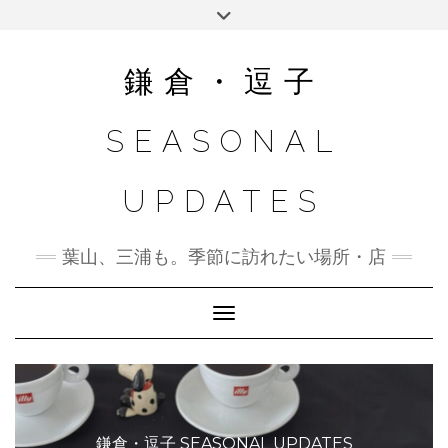
Skip
Toggle
to
header
content
鎌倉・逗子
SEASONAL
UPDATES
葉山、三浦も。季節に訪れたい場所・店
Toggle Navigation
鎌倉・逗子 SEASONAL UPDATES