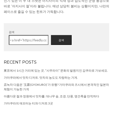
인기 있는 이 두 대 스팟은 아지사이의 식재 양과 압도적인 군생 풍경으로
바로 ‘아지사이 절’이라 불립니다. 매년 상당히 붐비는 상황이지만, 나만의
페이스로 즐길 수 있는 힌트가 가득합니다.
검색
검색
RECENT POSTS
東京에서 1시간 거리에 있는 곳, “사무라이” 문화의 발원지인 감쿠라로 가보세요.
가마쿠라에서 맛차 디저트. 맛차의 농도도 자랑하는 가게.
店녹차 다음은 ‘玉露(GYOKURO)’가 유행? 가마쿠라와 즈시에서 본격적인 일본차
체험이 가능한 가게
아름다운 절과 정원에서 맛차를. 대나무 숲, 조경, 단풍, 명건축을 만끽하다
가마쿠라의 애프터눈 티와 디저트 3곳