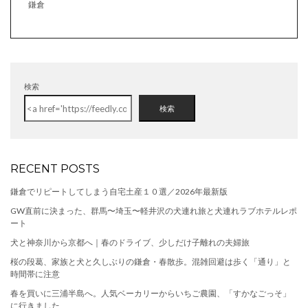
鎌倉
検索
検索
RECENT POSTS
鎌倉でリピートしてしまう自宅土産１０選／2026年最新版
GW直前に決まった、群馬〜埼玉〜軽井沢の犬連れ旅と犬連れラブホテルレポ
ート
犬と神奈川から京都へ｜春のドライブ、少しだけ子離れの夫婦旅
桜の段葛、家族と犬と久しぶりの鎌倉・春散歩。混雑回避は歩く「通り」と
時間帯に注意
春を買いに三浦半島へ。人気ベーカリーからいちご農園、「すかなごっそ」
に行きました