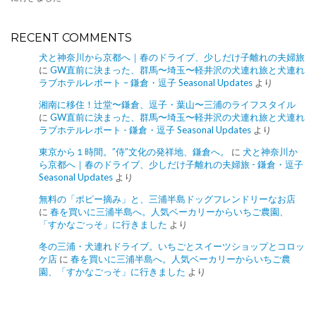
RECENT COMMENTS
犬と神奈川から京都へ｜春のドライブ、少しだけ子離れの夫婦旅
に
GW直前に決まった、群馬〜埼玉〜軽井沢の犬連れ旅と犬連れ
ラブホテルレポート – 鎌倉・逗子 Seasonal Updates
より
湘南に移住！辻堂〜鎌倉、逗子・葉山〜三浦のライフスタイル
に
GW直前に決まった、群馬〜埼玉〜軽井沢の犬連れ旅と犬連れ
ラブホテルレポート - 鎌倉・逗子 Seasonal Updates
より
東京から１時間。”侍”文化の発祥地、鎌倉へ。
に
犬と神奈川か
ら京都へ｜春のドライブ、少しだけ子離れの夫婦旅 - 鎌倉・逗子
Seasonal Updates
より
無料の「ポピー摘み」と、三浦半島ドッグフレンドリーなお店
に
春を買いに三浦半島へ。人気ベーカリーからいちご農園、
「すかなごっそ」に行きました
より
冬の三浦・犬連れドライブ。いちごとスイーツショップとコロッ
ケ店
に
春を買いに三浦半島へ。人気ベーカリーからいちご農
園、「すかなごっそ」に行きました
より