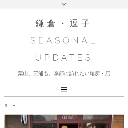
Skip
Toggle
to
header
content
鎌倉・逗子
SEASONAL
UPDATES
葉山、三浦も。季節に訪れたい場所・店
Toggle Navigation
月: