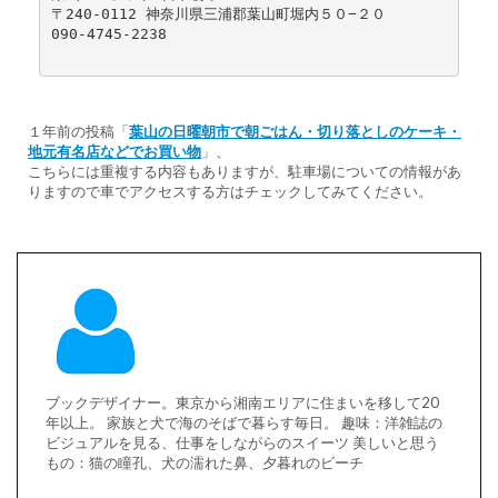
〒240-0112 神奈川県三浦郡葉山町堀内５０−２０

090-4745-2238

１年前の投稿「
葉山の日曜朝市で朝ごはん・切り落としのケーキ・
地元有名店などでお買い物
」、
こちらには重複する内容もありますが、駐車場についての情報があ
りますので車でアクセスする方はチェックしてみてください。
ブックデザイナー。東京から湘南エリアに住まいを移して20
年以上。 家族と犬で海のそばで暮らす毎日。 趣味：洋雑誌の
ビジュアルを見る、仕事をしながらのスイーツ 美しいと思う
もの：猫の瞳孔、犬の濡れた鼻、夕暮れのビーチ