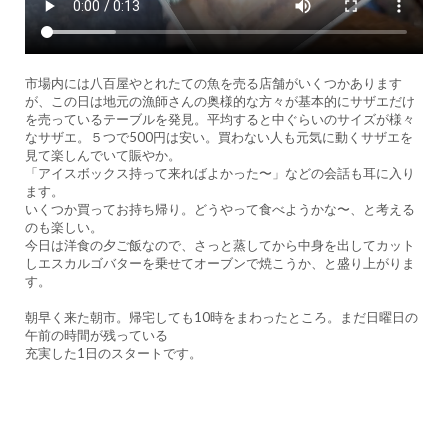
市場内には八百屋やとれたての魚を売る店舗がいくつかあります
が、この日は地元の漁師さんの奥様的な方々が基本的にサザエだけ
を売っているテーブルを発見。平均すると中ぐらいのサイズが様々
なサザエ。５つで500円は安い。買わない人も元気に動くサザエを
見て楽しんでいて賑やか。
「アイスボックス持って来ればよかった〜」などの会話も耳に入り
ます。
いくつか買ってお持ち帰り。どうやって食べようかな〜、と考える
のも楽しい。
今日は洋食の夕ご飯なので、さっと蒸してから中身を出してカット
しエスカルゴバターを乗せてオーブンで焼こうか、と盛り上がりま
す。
朝早く来た朝市。帰宅しても10時をまわったところ。まだ日曜日の
午前の時間が残っている
充実した1日のスタートです。