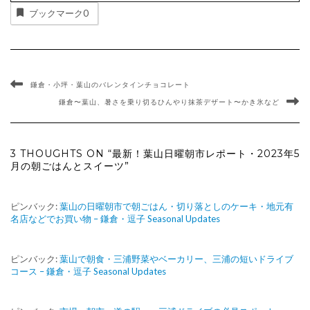
ブックマーク
0
鎌倉・小坪・葉山のバレンタインチョコレート
鎌倉〜葉山、暑さを乗り切るひんやり抹茶デザート〜かき氷など
3 THOUGHTS ON “最新！葉山日曜朝市レポート・2023年5
月の朝ごはんとスイーツ”
ピンバック:
葉山の日曜朝市で朝ごはん・切り落としのケーキ・地元有
名店などでお買い物 – 鎌倉・逗子 Seasonal Updates
ピンバック:
葉山で朝食・三浦野菜やベーカリー、三浦の短いドライブ
コース – 鎌倉・逗子 Seasonal Updates