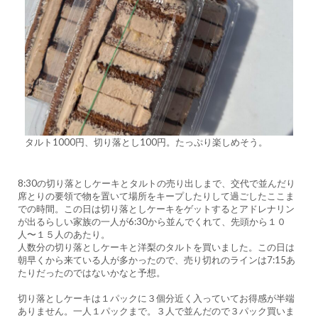
タルト1000円、切り落とし100円。たっぷり楽しめそう。
8:30の切り落としケーキとタルトの売り出しまで、交代で並んだり
席とりの要領で物を置いて場所をキープしたりして過ごしたここま
での時間。この日は切り落としケーキをゲットするとアドレナリン
が出るらしい家族の一人が6:30から並んでくれて、先頭から１０
人〜１５人のあたり。
人数分の切り落としケーキと洋梨のタルトを買いました。この日は
朝早くから来ている人が多かったので、売り切れのラインは7:15あ
たりだったのではないかなと予想。
切り落としケーキは１パックに３個分近く入っていてお得感が半端
ありません。一人１パックまで。３人で並んだので３パック買いま