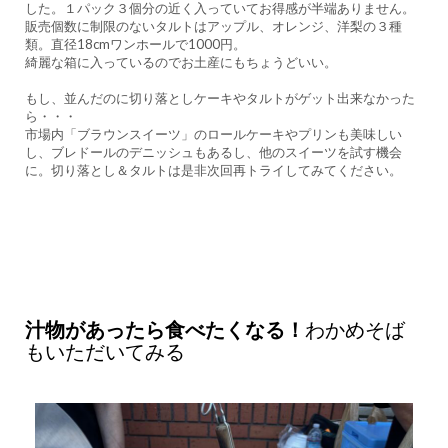
した。１パック３個分の近く入っていてお得感が半端ありません。
販売個数に制限のないタルトはアップル、オレンジ、洋梨の３種
類。直径18cmワンホールで1000円。
綺麗な箱に入っているのでお土産にもちょうどいい。
もし、並んだのに切り落としケーキやタルトがゲット出来なかった
ら・・・
市場内「ブラウンスイーツ」のロールケーキやプリンも美味しい
し、ブレドールのデニッシュもあるし、他のスイーツを試す機会
に。切り落とし＆タルトは是非次回再トライしてみてください。
汁物があったら食べたくなる！
わかめそば
もいただいてみる