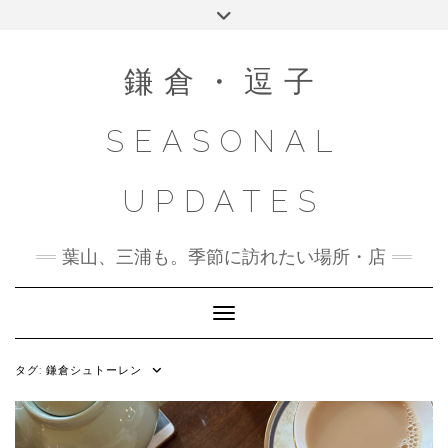
Skip
Toggle
to
header
content
鎌倉・逗子
SEASONAL
UPDATES
葉山、三浦も。季節に訪れたい場所・店
Toggle Navigation
タグ:
鎌倉シュトーレン