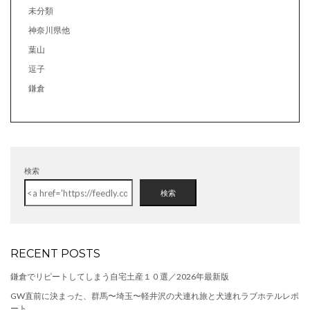
未分類
神奈川県他
葉山
逗子
鎌倉
検索
検索
RECENT POSTS
鎌倉でリピートしてしまう自宅土産１０選／2026年最新版
GW直前に決まった、群馬〜埼玉〜軽井沢の犬連れ旅と犬連れラブホテルレポ
ート