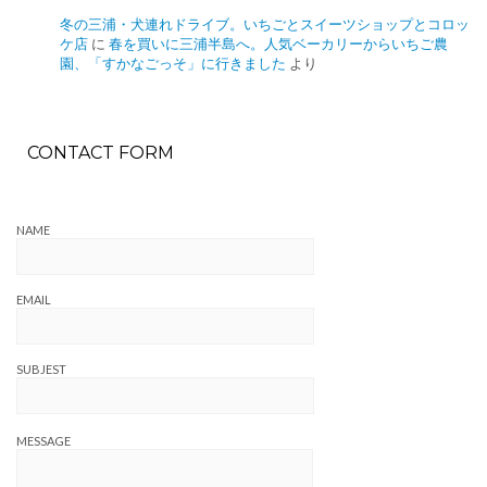
冬の三浦・犬連れドライブ。いちごとスイーツショップとコロッ
ケ店
に
春を買いに三浦半島へ。人気ベーカリーからいちご農
園、「すかなごっそ」に行きました
より
CONTACT FORM
NAME
EMAIL
SUBJEST
MESSAGE