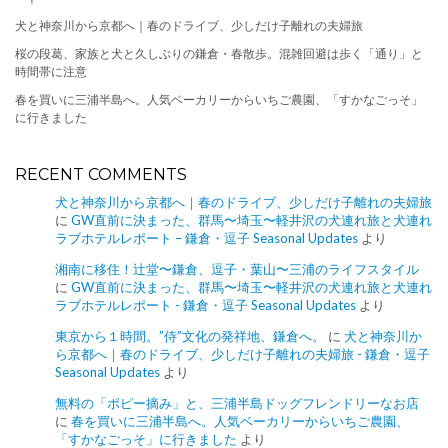
犬と神奈川から京都へ｜春のドライブ、少しだけ子離れの夫婦旅
桜の段葛、家族と犬と久しぶりの鎌倉・春散歩。混雑回避は歩く「通り」と
時間帯に注意
春を買いに三浦半島へ。人気ベーカリーからいちご農園、「すかなごっそ」
に行きました
RECENT COMMENTS
犬と神奈川から京都へ｜春のドライブ、少しだけ子離れの夫婦旅
に
GW直前に決まった、群馬〜埼玉〜軽井沢の犬連れ旅と犬連れ
ラブホテルレポート – 鎌倉・逗子 Seasonal Updates
より
湘南に移住！辻堂〜鎌倉、逗子・葉山〜三浦のライフスタイル
に
GW直前に決まった、群馬〜埼玉〜軽井沢の犬連れ旅と犬連れ
ラブホテルレポート - 鎌倉・逗子 Seasonal Updates
より
東京から１時間。”侍”文化の発祥地、鎌倉へ。
に
犬と神奈川か
ら京都へ｜春のドライブ、少しだけ子離れの夫婦旅 - 鎌倉・逗子
Seasonal Updates
より
無料の「ポピー摘み」と、三浦半島ドッグフレンドリーなお店
に
春を買いに三浦半島へ。人気ベーカリーからいちご農園、
「すかなごっそ」に行きました
より