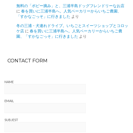
無料の「ポピー摘み」と、三浦半島ドッグフレンドリーなお店
に
春を買いに三浦半島へ。人気ベーカリーからいちご農園、
「すかなごっそ」に行きました
より
冬の三浦・犬連れドライブ。いちごとスイーツショップとコロッ
ケ店
に
春を買いに三浦半島へ。人気ベーカリーからいちご農
園、「すかなごっそ」に行きました
より
CONTACT FORM
NAME
EMAIL
SUBJEST