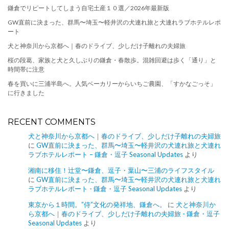
鎌倉でリピートしてしまう自宅土産１０選／2026年最新版
GW直前に決まった、群馬〜埼玉〜軽井沢の犬連れ旅と犬連れラブホテルレポ
ート
犬と神奈川から京都へ｜春のドライブ、少しだけ子離れの夫婦旅
桜の段葛、家族と犬と久しぶりの鎌倉・春散歩。混雑回避は歩く「通り」と
時間帯に注意
春を買いに三浦半島へ。人気ベーカリーからいちご農園、「すかなごっそ」
に行きました
RECENT COMMENTS
犬と神奈川から京都へ｜春のドライブ、少しだけ子離れの夫婦旅
に
GW直前に決まった、群馬〜埼玉〜軽井沢の犬連れ旅と犬連れ
ラブホテルレポート – 鎌倉・逗子 Seasonal Updates
より
湘南に移住！辻堂〜鎌倉、逗子・葉山〜三浦のライフスタイル
に
GW直前に決まった、群馬〜埼玉〜軽井沢の犬連れ旅と犬連れ
ラブホテルレポート - 鎌倉・逗子 Seasonal Updates
より
東京から１時間。”侍”文化の発祥地、鎌倉へ。
に
犬と神奈川か
ら京都へ｜春のドライブ、少しだけ子離れの夫婦旅 - 鎌倉・逗子
Seasonal Updates
より