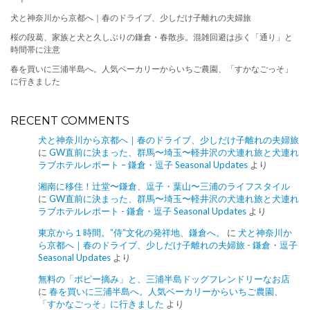
犬と神奈川から京都へ｜春のドライブ、少しだけ子離れの夫婦旅
桜の段葛、家族と犬と久しぶりの鎌倉・春散歩。混雑回避は歩く「通り」と
時間帯に注意
春を買いに三浦半島へ。人気ベーカリーからいちご農園、「すかなごっそ」
に行きました
RECENT COMMENTS
犬と神奈川から京都へ｜春のドライブ、少しだけ子離れの夫婦旅
に
GW直前に決まった、群馬〜埼玉〜軽井沢の犬連れ旅と犬連れ
ラブホテルレポート – 鎌倉・逗子 Seasonal Updates
より
湘南に移住！辻堂〜鎌倉、逗子・葉山〜三浦のライフスタイル
に
GW直前に決まった、群馬〜埼玉〜軽井沢の犬連れ旅と犬連れ
ラブホテルレポート - 鎌倉・逗子 Seasonal Updates
より
東京から１時間。”侍”文化の発祥地、鎌倉へ。
に
犬と神奈川か
ら京都へ｜春のドライブ、少しだけ子離れの夫婦旅 - 鎌倉・逗子
Seasonal Updates
より
無料の「ポピー摘み」と、三浦半島ドッグフレンドリーなお店
に
春を買いに三浦半島へ。人気ベーカリーからいちご農園、
「すかなごっそ」に行きました
より