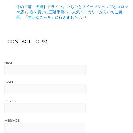
冬の三浦・犬連れドライブ。いちごとスイーツショップとコロッ
ケ店
に
春を買いに三浦半島へ。人気ベーカリーからいちご農
園、「すかなごっそ」に行きました
より
CONTACT FORM
NAME
EMAIL
SUBJEST
MESSAGE