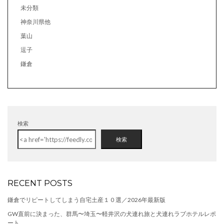
未分類
神奈川県他
葉山
逗子
鎌倉
検索
検索
RECENT POSTS
鎌倉でリピートしてしまう自宅土産１０選／2026年最新版
GW直前に決まった、群馬〜埼玉〜軽井沢の犬連れ旅と犬連れラブホテルレポ
ート