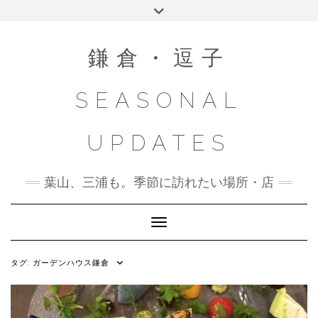
Skip
Toggle
to
header
content
鎌倉・逗子
SEASONAL
UPDATES
葉山、三浦も。季節に訪れたい場所・店
Toggle Navigation
タグ:
ガーデンハウス鎌倉