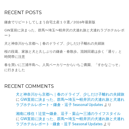
RECENT POSTS
鎌倉でリピートしてしまう自宅土産１０選／2026年最新版
GW直前に決まった、群馬〜埼玉〜軽井沢の犬連れ旅と犬連れラブホテルレポ
ート
犬と神奈川から京都へ｜春のドライブ、少しだけ子離れの夫婦旅
桜の段葛、家族と犬と久しぶりの鎌倉・春散歩。混雑回避は歩く「通り」と
時間帯に注意
春を買いに三浦半島へ。人気ベーカリーからいちご農園、「すかなごっそ」
に行きました
RECENT COMMENTS
犬と神奈川から京都へ｜春のドライブ、少しだけ子離れの夫婦旅
に
GW直前に決まった、群馬〜埼玉〜軽井沢の犬連れ旅と犬連れ
ラブホテルレポート – 鎌倉・逗子 Seasonal Updates
より
湘南に移住！辻堂〜鎌倉、逗子・葉山〜三浦のライフスタイル
に
GW直前に決まった、群馬〜埼玉〜軽井沢の犬連れ旅と犬連れ
ラブホテルレポート - 鎌倉・逗子 Seasonal Updates
より