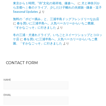
東京から１時間。”侍”文化の発祥地、鎌倉へ。
に
犬と神奈川か
ら京都へ｜春のドライブ、少しだけ子離れの夫婦旅 - 鎌倉・逗子
Seasonal Updates
より
無料の「ポピー摘み」と、三浦半島ドッグフレンドリーなお店
に
春を買いに三浦半島へ。人気ベーカリーからいちご農園、
「すかなごっそ」に行きました
より
冬の三浦・犬連れドライブ。いちごとスイーツショップとコロッ
ケ店
に
春を買いに三浦半島へ。人気ベーカリーからいちご農
園、「すかなごっそ」に行きました
より
CONTACT FORM
NAME
EMAIL