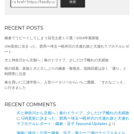
検索
RECENT POSTS
鎌倉でリピートしてしまう自宅土産１０選／2026年最新版
GW直前に決まった、群馬〜埼玉〜軽井沢の犬連れ旅と犬連れラブホテルレポ
ート
犬と神奈川から京都へ｜春のドライブ、少しだけ子離れの夫婦旅
桜の段葛、家族と犬と久しぶりの鎌倉・春散歩。混雑回避は歩く「通り」と
時間帯に注意
春を買いに三浦半島へ。人気ベーカリーからいちご農園、「すかなごっそ」
に行きました
RECENT COMMENTS
犬と神奈川から京都へ｜春のドライブ、少しだけ子離れの夫婦旅
に
GW直前に決まった、群馬〜埼玉〜軽井沢の犬連れ旅と犬連れ
ラブホテルレポート – 鎌倉・逗子 Seasonal Updates
より
湘南に移住！辻堂〜鎌倉、逗子・葉山〜三浦のライフスタイル