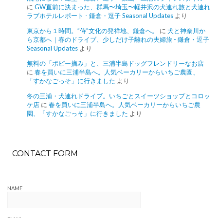
に
GW直前に決まった、群馬〜埼玉〜軽井沢の犬連れ旅と犬連れ
ラブホテルレポート - 鎌倉・逗子 Seasonal Updates
より
東京から１時間。”侍”文化の発祥地、鎌倉へ。
に
犬と神奈川か
ら京都へ｜春のドライブ、少しだけ子離れの夫婦旅 - 鎌倉・逗子
Seasonal Updates
より
無料の「ポピー摘み」と、三浦半島ドッグフレンドリーなお店
に
春を買いに三浦半島へ。人気ベーカリーからいちご農園、
「すかなごっそ」に行きました
より
冬の三浦・犬連れドライブ。いちごとスイーツショップとコロッ
ケ店
に
春を買いに三浦半島へ。人気ベーカリーからいちご農
園、「すかなごっそ」に行きました
より
CONTACT FORM
NAME