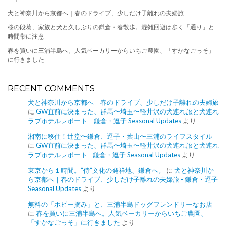
犬と神奈川から京都へ｜春のドライブ、少しだけ子離れの夫婦旅
桜の段葛、家族と犬と久しぶりの鎌倉・春散歩。混雑回避は歩く「通り」と
時間帯に注意
春を買いに三浦半島へ。人気ベーカリーからいちご農園、「すかなごっそ」
に行きました
RECENT COMMENTS
犬と神奈川から京都へ｜春のドライブ、少しだけ子離れの夫婦旅
に
GW直前に決まった、群馬〜埼玉〜軽井沢の犬連れ旅と犬連れ
ラブホテルレポート – 鎌倉・逗子 Seasonal Updates
より
湘南に移住！辻堂〜鎌倉、逗子・葉山〜三浦のライフスタイル
に
GW直前に決まった、群馬〜埼玉〜軽井沢の犬連れ旅と犬連れ
ラブホテルレポート - 鎌倉・逗子 Seasonal Updates
より
東京から１時間。”侍”文化の発祥地、鎌倉へ。
に
犬と神奈川か
ら京都へ｜春のドライブ、少しだけ子離れの夫婦旅 - 鎌倉・逗子
Seasonal Updates
より
無料の「ポピー摘み」と、三浦半島ドッグフレンドリーなお店
に
春を買いに三浦半島へ。人気ベーカリーからいちご農園、
「すかなごっそ」に行きました
より