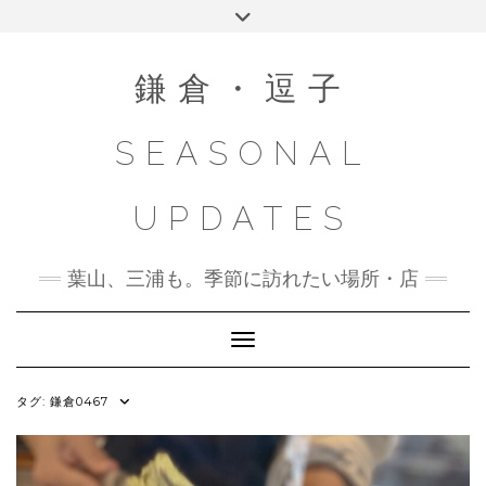
Skip
Toggle
to
header
content
鎌倉・逗子
SEASONAL
UPDATES
葉山、三浦も。季節に訪れたい場所・店
Toggle Navigation
タグ:
鎌倉0467