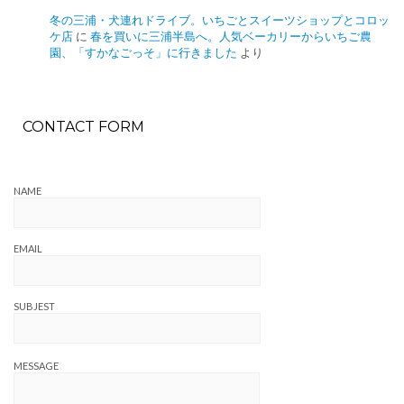
冬の三浦・犬連れドライブ。いちごとスイーツショップとコロッ
ケ店
に
春を買いに三浦半島へ。人気ベーカリーからいちご農
園、「すかなごっそ」に行きました
より
CONTACT FORM
NAME
EMAIL
SUBJEST
MESSAGE