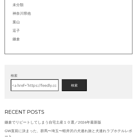
未分類
神奈川県他
葉山
逗子
鎌倉
検索
検索
RECENT POSTS
鎌倉でリピートしてしまう自宅土産１０選／2026年最新版
GW直前に決まった、群馬〜埼玉〜軽井沢の犬連れ旅と犬連れラブホテルレポ
ート