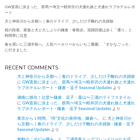
GW直前に決まった、群馬〜埼玉〜軽井沢の犬連れ旅と犬連れラブホテルレポ
ート
犬と神奈川から京都へ｜春のドライブ、少しだけ子離れの夫婦旅
桜の段葛、家族と犬と久しぶりの鎌倉・春散歩。混雑回避は歩く「通り」と
時間帯に注意
春を買いに三浦半島へ。人気ベーカリーからいちご農園、「すかなごっそ」
に行きました
RECENT COMMENTS
犬と神奈川から京都へ｜春のドライブ、少しだけ子離れの夫婦旅
に
GW直前に決まった、群馬〜埼玉〜軽井沢の犬連れ旅と犬連れ
ラブホテルレポート – 鎌倉・逗子 Seasonal Updates
より
湘南に移住！辻堂〜鎌倉、逗子・葉山〜三浦のライフスタイル
に
GW直前に決まった、群馬〜埼玉〜軽井沢の犬連れ旅と犬連れ
ラブホテルレポート - 鎌倉・逗子 Seasonal Updates
より
東京から１時間。”侍”文化の発祥地、鎌倉へ。
に
犬と神奈川か
ら京都へ｜春のドライブ、少しだけ子離れの夫婦旅 - 鎌倉・逗子
Seasonal Updates
より
無料の「ポピー摘み」と、三浦半島ドッグフレンドリーなお店