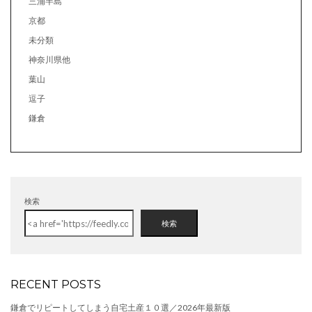
三浦半島
京都
未分類
神奈川県他
葉山
逗子
鎌倉
検索
検索
RECENT POSTS
鎌倉でリピートしてしまう自宅土産１０選／2026年最新版