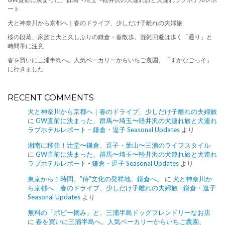
ート
犬と神奈川から京都へ｜春のドライブ、少しだけ子離れの夫婦旅
桜の段葛、家族と犬と久しぶりの鎌倉・春散歩。混雑回避は歩く「通り」と
時間帯に注意
春を買いに三浦半島へ。人気ベーカリーからいちご農園、「すかなごっそ」
に行きました
RECENT COMMENTS
犬と神奈川から京都へ｜春のドライブ、少しだけ子離れの夫婦旅
に
GW直前に決まった、群馬〜埼玉〜軽井沢の犬連れ旅と犬連れ
ラブホテルレポート – 鎌倉・逗子 Seasonal Updates
より
湘南に移住！辻堂〜鎌倉、逗子・葉山〜三浦のライフスタイル
に
GW直前に決まった、群馬〜埼玉〜軽井沢の犬連れ旅と犬連れ
ラブホテルレポート - 鎌倉・逗子 Seasonal Updates
より
東京から１時間。”侍”文化の発祥地、鎌倉へ。
に
犬と神奈川か
ら京都へ｜春のドライブ、少しだけ子離れの夫婦旅 - 鎌倉・逗子
Seasonal Updates
より
無料の「ポピー摘み」と、三浦半島ドッグフレンドリーなお店
に
春を買いに三浦半島へ。人気ベーカリーからいちご農園、