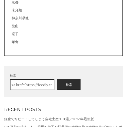
京都
未分類
神奈川県他
葉山
逗子
鎌倉
検索
検索
RECENT POSTS
鎌倉でリピートしてしまう自宅土産１０選／2026年最新版
GW直前に決まった、群馬〜埼玉〜軽井沢の犬連れ旅と犬連れラブホテルレポ