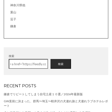
神奈川県他
葉山
逗子
鎌倉
検索
検索
RECENT POSTS
鎌倉でリピートしてしまう自宅土産１０選／2026年最新版
GW直前に決まった、群馬〜埼玉〜軽井沢の犬連れ旅と犬連れラブホテルレポ
ート