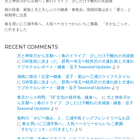
犬と神奈川から京都へ｜春のドライブ、少しだけ子離れの夫婦旅
桜の段葛、家族と犬と久しぶりの鎌倉・春散歩。混雑回避は歩く「通り」と
時間帯に注意
春を買いに三浦半島へ。人気ベーカリーからいちご農園、「すかなごっそ」
に行きました
RECENT COMMENTS
犬と神奈川から京都へ｜春のドライブ、少しだけ子離れの夫婦旅
に
GW直前に決まった、群馬〜埼玉〜軽井沢の犬連れ旅と犬連れ
ラブホテルレポート – 鎌倉・逗子 Seasonal Updates
より
湘南に移住！辻堂〜鎌倉、逗子・葉山〜三浦のライフスタイル
に
GW直前に決まった、群馬〜埼玉〜軽井沢の犬連れ旅と犬連れ
ラブホテルレポート - 鎌倉・逗子 Seasonal Updates
より
東京から１時間。”侍”文化の発祥地、鎌倉へ。
に
犬と神奈川か
ら京都へ｜春のドライブ、少しだけ子離れの夫婦旅 - 鎌倉・逗子
Seasonal Updates
より
無料の「ポピー摘み」と、三浦半島ドッグフレンドリーなお店
に
春を買いに三浦半島へ。人気ベーカリーからいちご農園、
「すかなごっそ」に行きました
より
冬の三浦・犬連れドライブ。いちごとスイーツショップとコロッ