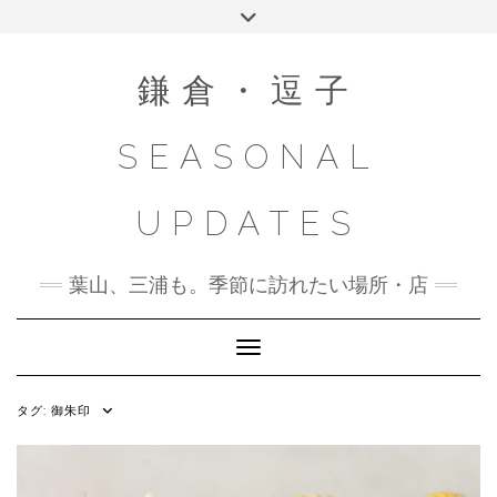
Skip
Toggle
to
header
content
鎌倉・逗子
SEASONAL
UPDATES
葉山、三浦も。季節に訪れたい場所・店
Toggle Navigation
タグ:
御朱印