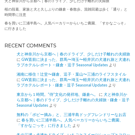
犬と神奈川から京都へ｜春のドライブ、少しだけ子離れの夫婦旅
桜の段葛、家族と犬と久しぶりの鎌倉・春散歩。混雑回避は歩く「通り」と
時間帯に注意
春を買いに三浦半島へ。人気ベーカリーからいちご農園、「すかなごっそ」
に行きました
RECENT COMMENTS
犬と神奈川から京都へ｜春のドライブ、少しだけ子離れの夫婦旅
に
GW直前に決まった、群馬〜埼玉〜軽井沢の犬連れ旅と犬連れ
ラブホテルレポート – 鎌倉・逗子 Seasonal Updates
より
湘南に移住！辻堂〜鎌倉、逗子・葉山〜三浦のライフスタイル
に
GW直前に決まった、群馬〜埼玉〜軽井沢の犬連れ旅と犬連れ
ラブホテルレポート - 鎌倉・逗子 Seasonal Updates
より
東京から１時間。”侍”文化の発祥地、鎌倉へ。
に
犬と神奈川か
ら京都へ｜春のドライブ、少しだけ子離れの夫婦旅 - 鎌倉・逗子
Seasonal Updates
より
無料の「ポピー摘み」と、三浦半島ドッグフレンドリーなお店
に
春を買いに三浦半島へ。人気ベーカリーからいちご農園、
「すかなごっそ」に行きました
より
冬の三浦・犬連れドライブ。いちごとスイーツショップとコロッ