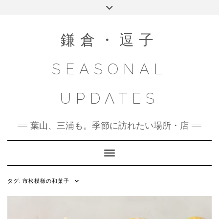
Skip
Toggle
to
header
content
鎌倉・逗子
SEASONAL
UPDATES
葉山、三浦も。季節に訪れたい場所・店
Toggle Navigation
タグ:
市松模様の和菓子