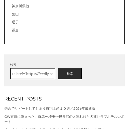
神奈川県他
葉山
逗子
鎌倉
検索
検索
RECENT POSTS
鎌倉でリピートしてしまう自宅土産１０選／2026年最新版
GW直前に決まった、群馬〜埼玉〜軽井沢の犬連れ旅と犬連れラブホテルレポ
ート