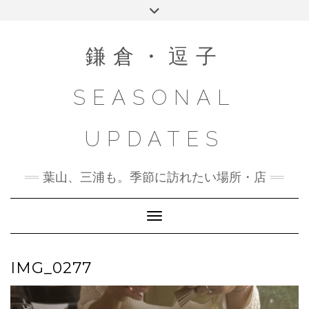
Skip
Toggle
to
header
content
鎌倉・逗子
SEASONAL
UPDATES
葉山、三浦も。季節に訪れたい場所・店
Toggle Navigation
IMG_0277