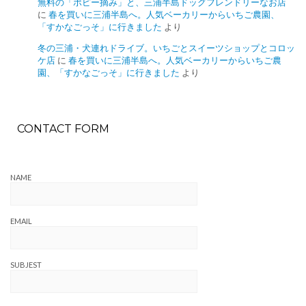
無料の「ポピー摘み」と、三浦半島ドッグフレンドリーなお店
に
春を買いに三浦半島へ。人気ベーカリーからいちご農園、
「すかなごっそ」に行きました
より
冬の三浦・犬連れドライブ。いちごとスイーツショップとコロッ
ケ店
に
春を買いに三浦半島へ。人気ベーカリーからいちご農
園、「すかなごっそ」に行きました
より
CONTACT FORM
NAME
EMAIL
SUBJEST