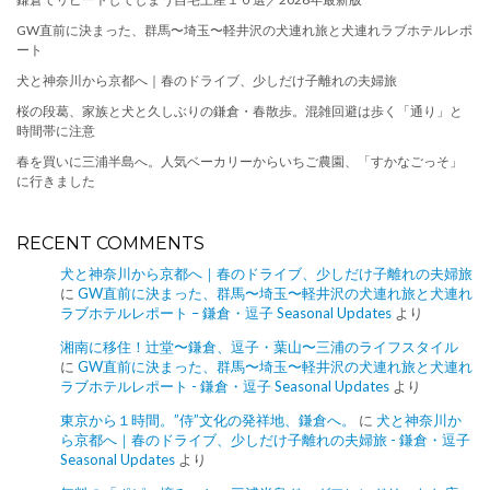
GW直前に決まった、群馬〜埼玉〜軽井沢の犬連れ旅と犬連れラブホテルレポ
ート
犬と神奈川から京都へ｜春のドライブ、少しだけ子離れの夫婦旅
桜の段葛、家族と犬と久しぶりの鎌倉・春散歩。混雑回避は歩く「通り」と
時間帯に注意
春を買いに三浦半島へ。人気ベーカリーからいちご農園、「すかなごっそ」
に行きました
RECENT COMMENTS
犬と神奈川から京都へ｜春のドライブ、少しだけ子離れの夫婦旅
に
GW直前に決まった、群馬〜埼玉〜軽井沢の犬連れ旅と犬連れ
ラブホテルレポート – 鎌倉・逗子 Seasonal Updates
より
湘南に移住！辻堂〜鎌倉、逗子・葉山〜三浦のライフスタイル
に
GW直前に決まった、群馬〜埼玉〜軽井沢の犬連れ旅と犬連れ
ラブホテルレポート - 鎌倉・逗子 Seasonal Updates
より
東京から１時間。”侍”文化の発祥地、鎌倉へ。
に
犬と神奈川か
ら京都へ｜春のドライブ、少しだけ子離れの夫婦旅 - 鎌倉・逗子
Seasonal Updates
より