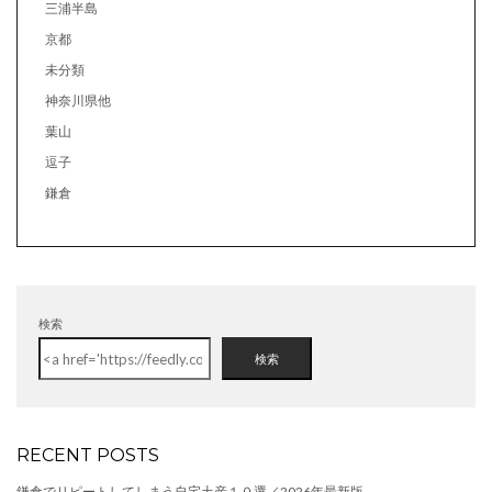
三浦半島
京都
未分類
神奈川県他
葉山
逗子
鎌倉
検索
検索
RECENT POSTS
鎌倉でリピートしてしまう自宅土産１０選／2026年最新版