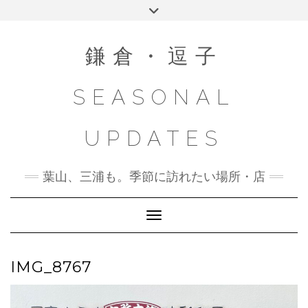
Skip
Toggle
to
header
content
鎌倉・逗子
SEASONAL
UPDATES
葉山、三浦も。季節に訪れたい場所・店
Toggle Navigation
IMG_8767