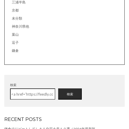
三浦半島
京都
未分類
神奈川県他
葉山
逗子
鎌倉
検索
検索
RECENT POSTS
鎌倉でリピートしてしまう自宅土産１０選／2026年最新版