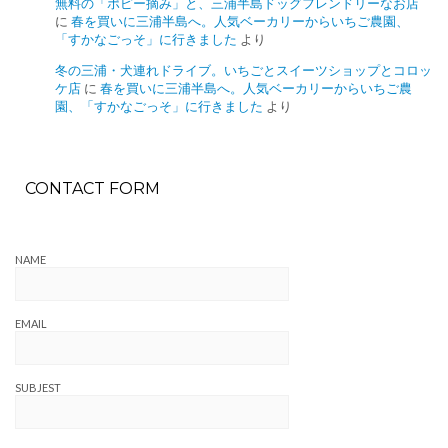
無料の「ポピー摘み」と、三浦半島ドッグフレンドリーなお店
に
春を買いに三浦半島へ。人気ベーカリーからいちご農園、
「すかなごっそ」に行きました
より
冬の三浦・犬連れドライブ。いちごとスイーツショップとコロッ
ケ店
に
春を買いに三浦半島へ。人気ベーカリーからいちご農
園、「すかなごっそ」に行きました
より
CONTACT FORM
NAME
EMAIL
SUBJEST