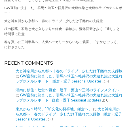
GW直前に決まった、群馬〜埼玉〜軽井沢の犬連れ旅と犬連れラブホテルレポ
ート
犬と神奈川から京都へ｜春のドライブ、少しだけ子離れの夫婦旅
桜の段葛、家族と犬と久しぶりの鎌倉・春散歩。混雑回避は歩く「通り」と
時間帯に注意
春を買いに三浦半島へ。人気ベーカリーからいちご農園、「すかなごっそ」
に行きました
RECENT COMMENTS
犬と神奈川から京都へ｜春のドライブ、少しだけ子離れの夫婦旅
に
GW直前に決まった、群馬〜埼玉〜軽井沢の犬連れ旅と犬連れ
ラブホテルレポート – 鎌倉・逗子 Seasonal Updates
より
湘南に移住！辻堂〜鎌倉、逗子・葉山〜三浦のライフスタイル
に
GW直前に決まった、群馬〜埼玉〜軽井沢の犬連れ旅と犬連れ
ラブホテルレポート - 鎌倉・逗子 Seasonal Updates
より
東京から１時間。”侍”文化の発祥地、鎌倉へ。
に
犬と神奈川か
ら京都へ｜春のドライブ、少しだけ子離れの夫婦旅 - 鎌倉・逗子
Seasonal Updates
より