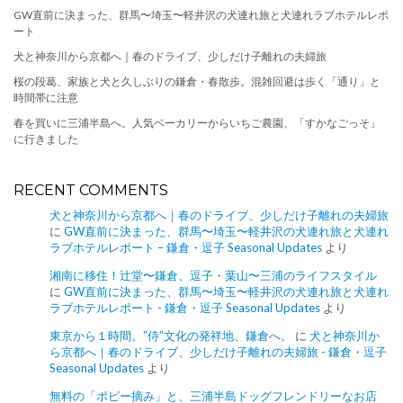
GW直前に決まった、群馬〜埼玉〜軽井沢の犬連れ旅と犬連れラブホテルレポ
ート
犬と神奈川から京都へ｜春のドライブ、少しだけ子離れの夫婦旅
桜の段葛、家族と犬と久しぶりの鎌倉・春散歩。混雑回避は歩く「通り」と
時間帯に注意
春を買いに三浦半島へ。人気ベーカリーからいちご農園、「すかなごっそ」
に行きました
RECENT COMMENTS
犬と神奈川から京都へ｜春のドライブ、少しだけ子離れの夫婦旅
に
GW直前に決まった、群馬〜埼玉〜軽井沢の犬連れ旅と犬連れ
ラブホテルレポート – 鎌倉・逗子 Seasonal Updates
より
湘南に移住！辻堂〜鎌倉、逗子・葉山〜三浦のライフスタイル
に
GW直前に決まった、群馬〜埼玉〜軽井沢の犬連れ旅と犬連れ
ラブホテルレポート - 鎌倉・逗子 Seasonal Updates
より
東京から１時間。”侍”文化の発祥地、鎌倉へ。
に
犬と神奈川か
ら京都へ｜春のドライブ、少しだけ子離れの夫婦旅 - 鎌倉・逗子
Seasonal Updates
より
無料の「ポピー摘み」と、三浦半島ドッグフレンドリーなお店