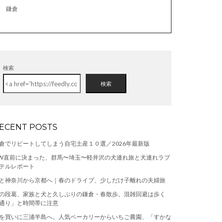
鎌倉
検索
検索
ECENT POSTS
倉でリピートしてしまう自宅土産１０選／2026年最新版
W直前に決まった、群馬〜埼玉〜軽井沢の犬連れ旅と犬連れラブ
テルレポート
と神奈川から京都へ｜春のドライブ、少しだけ子離れの夫婦旅
の段葛、家族と犬と久しぶりの鎌倉・春散歩。混雑回避は歩く
通り」と時間帯に注意
を買いに三浦半島へ。人気ベーカリーからいちご農園、「すかな