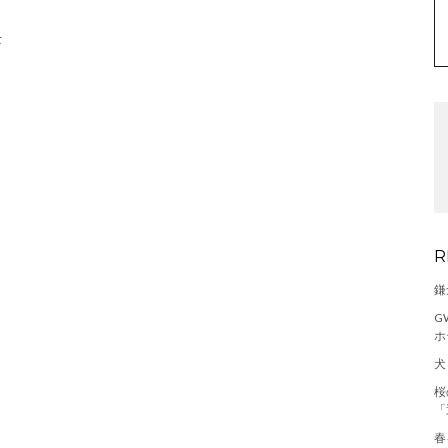
t
R
鎌
G
ホ
犬
桜
「
春