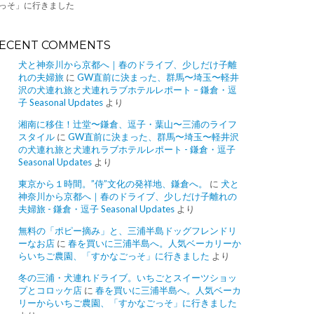
っそ」に行きました
ECENT COMMENTS
犬と神奈川から京都へ｜春のドライブ、少しだけ子離
れの夫婦旅
に
GW直前に決まった、群馬〜埼玉〜軽井
沢の犬連れ旅と犬連れラブホテルレポート – 鎌倉・逗
子 Seasonal Updates
より
湘南に移住！辻堂〜鎌倉、逗子・葉山〜三浦のライフ
スタイル
に
GW直前に決まった、群馬〜埼玉〜軽井沢
の犬連れ旅と犬連れラブホテルレポート - 鎌倉・逗子
Seasonal Updates
より
東京から１時間。”侍”文化の発祥地、鎌倉へ。
に
犬と
神奈川から京都へ｜春のドライブ、少しだけ子離れの
夫婦旅 - 鎌倉・逗子 Seasonal Updates
より
無料の「ポピー摘み」と、三浦半島ドッグフレンドリ
ーなお店
に
春を買いに三浦半島へ。人気ベーカリーか
らいちご農園、「すかなごっそ」に行きました
より
冬の三浦・犬連れドライブ。いちごとスイーツショッ
プとコロッケ店
に
春を買いに三浦半島へ。人気ベーカ
リーからいちご農園、「すかなごっそ」に行きました