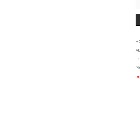
H
A
L
PR