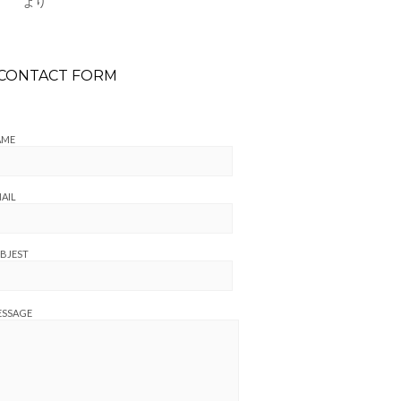
より
CONTACT FORM
AME
AIL
BJEST
ESSAGE