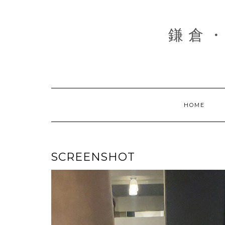
Skip
to
content
鎌倉・
HOME
SCREENSHOT