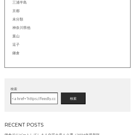
三浦半島
京都
未分類
神奈川県他
葉山
逗子
鎌倉
検索
検索
RECENT POSTS
鎌倉でリピートしてしまう自宅土産１０選／2026年最新版