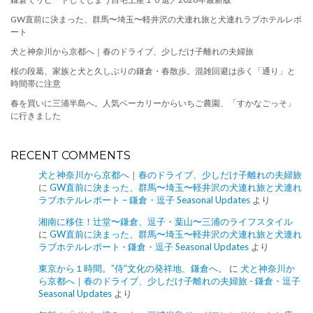
GW直前に決まった、群馬〜埼玉〜軽井沢の犬連れ旅と犬連れラブホテルレポ
ート
犬と神奈川から京都へ｜春のドライブ、少しだけ子離れの夫婦旅
桜の段葛、家族と犬と久しぶりの鎌倉・春散歩。混雑回避は歩く「通り」と
時間帯に注意
春を買いに三浦半島へ。人気ベーカリーからいちご農園、「すかなごっそ」
に行きました
RECENT COMMENTS
犬と神奈川から京都へ｜春のドライブ、少しだけ子離れの夫婦旅
に
GW直前に決まった、群馬〜埼玉〜軽井沢の犬連れ旅と犬連れ
ラブホテルレポート – 鎌倉・逗子 Seasonal Updates
より
湘南に移住！辻堂〜鎌倉、逗子・葉山〜三浦のライフスタイル
に
GW直前に決まった、群馬〜埼玉〜軽井沢の犬連れ旅と犬連れ
ラブホテルレポート - 鎌倉・逗子 Seasonal Updates
より
東京から１時間。”侍”文化の発祥地、鎌倉へ。
に
犬と神奈川か
ら京都へ｜春のドライブ、少しだけ子離れの夫婦旅 - 鎌倉・逗子
Seasonal Updates
より