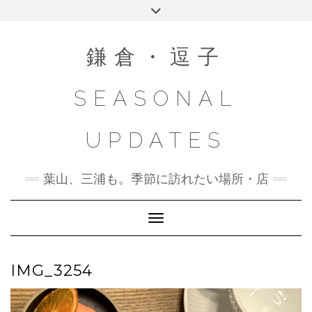
Skip
Toggle
to
header
content
鎌倉・逗子
SEASONAL
UPDATES
葉山、三浦も。季節に訪れたい場所・店
Toggle Navigation
IMG_3254