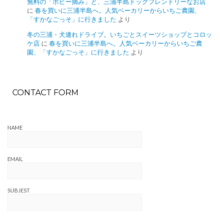
無料の「ポピー摘み」と、三浦半島ドッグフレンドリーなお店
に
春を買いに三浦半島へ。人気ベーカリーからいちご農園、
「すかなごっそ」に行きました
より
冬の三浦・犬連れドライブ。いちごとスイーツショップとコロッ
ケ店
に
春を買いに三浦半島へ。人気ベーカリーからいちご農
園、「すかなごっそ」に行きました
より
CONTACT FORM
NAME
EMAIL
SUBJEST