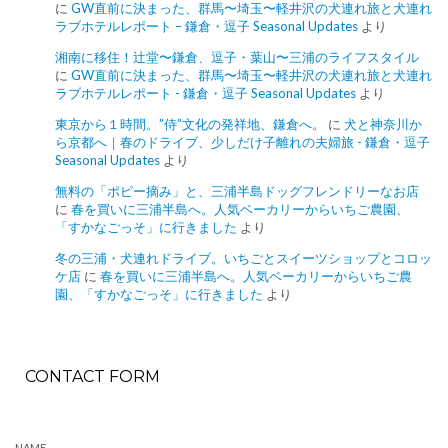
に
GW直前に決まった、群馬〜埼玉〜軽井沢の犬連れ旅と犬連れ
ラブホテルレポート – 鎌倉・逗子 Seasonal Updates
より
湘南に移住！辻堂〜鎌倉、逗子・葉山〜三浦のライフスタイル
に
GW直前に決まった、群馬〜埼玉〜軽井沢の犬連れ旅と犬連れ
ラブホテルレポート - 鎌倉・逗子 Seasonal Updates
より
東京から１時間。”侍”文化の発祥地、鎌倉へ。
に
犬と神奈川か
ら京都へ｜春のドライブ、少しだけ子離れの夫婦旅 - 鎌倉・逗子
Seasonal Updates
より
無料の「ポピー摘み」と、三浦半島ドッグフレンドリーなお店
に
春を買いに三浦半島へ。人気ベーカリーからいちご農園、
「すかなごっそ」に行きました
より
冬の三浦・犬連れドライブ。いちごとスイーツショップとコロッ
ケ店
に
春を買いに三浦半島へ。人気ベーカリーからいちご農
園、「すかなごっそ」に行きました
より
CONTACT FORM
NAME