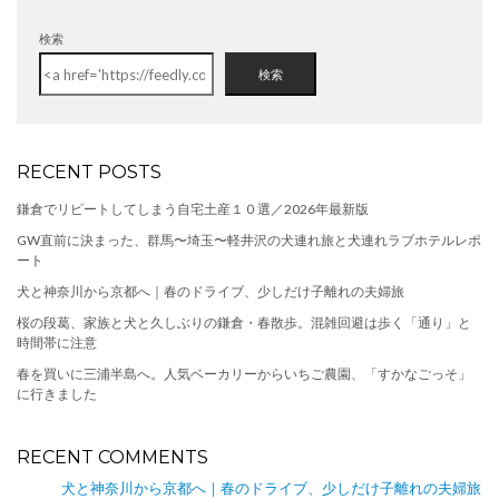
検索
検索
RECENT POSTS
鎌倉でリピートしてしまう自宅土産１０選／2026年最新版
GW直前に決まった、群馬〜埼玉〜軽井沢の犬連れ旅と犬連れラブホテルレポ
ート
犬と神奈川から京都へ｜春のドライブ、少しだけ子離れの夫婦旅
桜の段葛、家族と犬と久しぶりの鎌倉・春散歩。混雑回避は歩く「通り」と
時間帯に注意
春を買いに三浦半島へ。人気ベーカリーからいちご農園、「すかなごっそ」
に行きました
RECENT COMMENTS
犬と神奈川から京都へ｜春のドライブ、少しだけ子離れの夫婦旅