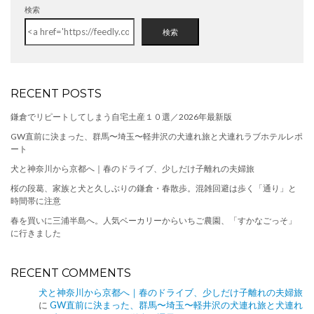
検索
検索
RECENT POSTS
鎌倉でリピートしてしまう自宅土産１０選／2026年最新版
GW直前に決まった、群馬〜埼玉〜軽井沢の犬連れ旅と犬連れラブホテルレポ
ート
犬と神奈川から京都へ｜春のドライブ、少しだけ子離れの夫婦旅
桜の段葛、家族と犬と久しぶりの鎌倉・春散歩。混雑回避は歩く「通り」と
時間帯に注意
春を買いに三浦半島へ。人気ベーカリーからいちご農園、「すかなごっそ」
に行きました
RECENT COMMENTS
犬と神奈川から京都へ｜春のドライブ、少しだけ子離れの夫婦旅
に
GW直前に決まった、群馬〜埼玉〜軽井沢の犬連れ旅と犬連れ