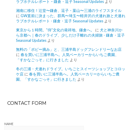
ラブホテルレポート – 鎌倉・逗子 Seasonal Updates
より
湘南に移住！辻堂〜鎌倉、逗子・葉山〜三浦のライフスタイル
に
GW直前に決まった、群馬〜埼玉〜軽井沢の犬連れ旅と犬連れ
ラブホテルレポート - 鎌倉・逗子 Seasonal Updates
より
東京から１時間。”侍”文化の発祥地、鎌倉へ。
に
犬と神奈川か
ら京都へ｜春のドライブ、少しだけ子離れの夫婦旅 - 鎌倉・逗子
Seasonal Updates
より
無料の「ポピー摘み」と、三浦半島ドッグフレンドリーなお店
に
春を買いに三浦半島へ。人気ベーカリーからいちご農園、
「すかなごっそ」に行きました
より
冬の三浦・犬連れドライブ。いちごとスイーツショップとコロッ
ケ店
に
春を買いに三浦半島へ。人気ベーカリーからいちご農
園、「すかなごっそ」に行きました
より
CONTACT FORM
NAME