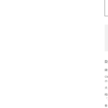
R
鎌
G
ホ
犬
桜
「
春