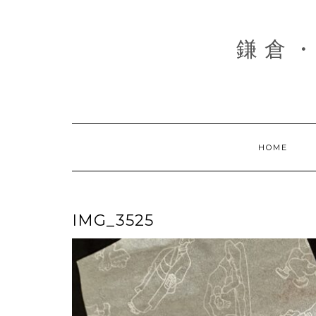
Skip
to
content
鎌倉・
HOME
IMG_3525