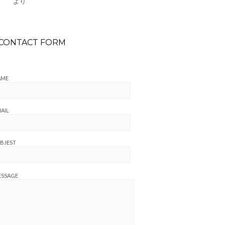
より
CONTACT FORM
AME
AIL
BJEST
ESSAGE