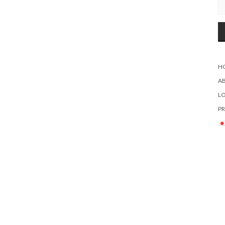
H
A
L
PR