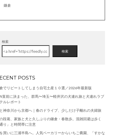
鎌倉
検索
検索
ECENT POSTS
倉でリピートしてしまう自宅土産１０選／2026年最新版
W直前に決まった、群馬〜埼玉〜軽井沢の犬連れ旅と犬連れラブ
テルレポート
と神奈川から京都へ｜春のドライブ、少しだけ子離れの夫婦旅
の段葛、家族と犬と久しぶりの鎌倉・春散歩。混雑回避は歩く
通り」と時間帯に注意
を買いに三浦半島へ。人気ベーカリーからいちご農園、「すかな