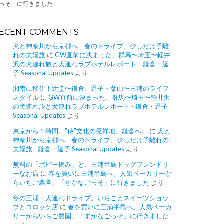
っそ」に行きました
ECENT COMMENTS
犬と神奈川から京都へ｜春のドライブ、少しだけ子離
れの夫婦旅
に
GW直前に決まった、群馬〜埼玉〜軽井
沢の犬連れ旅と犬連れラブホテルレポート – 鎌倉・逗
子 Seasonal Updates
より
湘南に移住！辻堂〜鎌倉、逗子・葉山〜三浦のライフ
スタイル
に
GW直前に決まった、群馬〜埼玉〜軽井沢
の犬連れ旅と犬連れラブホテルレポート - 鎌倉・逗子
Seasonal Updates
より
東京から１時間。”侍”文化の発祥地、鎌倉へ。
に
犬と
神奈川から京都へ｜春のドライブ、少しだけ子離れの
夫婦旅 - 鎌倉・逗子 Seasonal Updates
より
無料の「ポピー摘み」と、三浦半島ドッグフレンドリ
ーなお店
に
春を買いに三浦半島へ。人気ベーカリーか
らいちご農園、「すかなごっそ」に行きました
より
冬の三浦・犬連れドライブ。いちごとスイーツショッ
プとコロッケ店
に
春を買いに三浦半島へ。人気ベーカ
リーからいちご農園、「すかなごっそ」に行きました