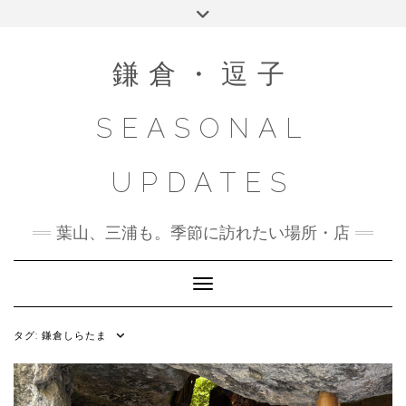
Skip
Toggle
to
header
content
鎌倉・逗子
SEASONAL
UPDATES
葉山、三浦も。季節に訪れたい場所・店
Toggle Navigation
タグ:
鎌倉しらたま