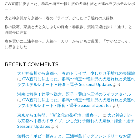
GW直前に決まった、群馬〜埼玉〜軽井沢の犬連れ旅と犬連れラブホテルレポ
ート
犬と神奈川から京都へ｜春のドライブ、少しだけ子離れの夫婦旅
桜の段葛、家族と犬と久しぶりの鎌倉・春散歩。混雑回避は歩く「通り」と
時間帯に注意
春を買いに三浦半島へ。人気ベーカリーからいちご農園、「すかなごっそ」
に行きました
RECENT COMMENTS
犬と神奈川から京都へ｜春のドライブ、少しだけ子離れの夫婦旅
に
GW直前に決まった、群馬〜埼玉〜軽井沢の犬連れ旅と犬連れ
ラブホテルレポート – 鎌倉・逗子 Seasonal Updates
より
湘南に移住！辻堂〜鎌倉、逗子・葉山〜三浦のライフスタイル
に
GW直前に決まった、群馬〜埼玉〜軽井沢の犬連れ旅と犬連れ
ラブホテルレポート - 鎌倉・逗子 Seasonal Updates
より
東京から１時間。”侍”文化の発祥地、鎌倉へ。
に
犬と神奈川か
ら京都へ｜春のドライブ、少しだけ子離れの夫婦旅 - 鎌倉・逗子
Seasonal Updates
より
無料の「ポピー摘み」と、三浦半島ドッグフレンドリーなお店