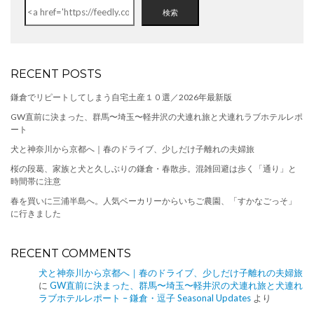
検索
RECENT POSTS
鎌倉でリピートしてしまう自宅土産１０選／2026年最新版
GW直前に決まった、群馬〜埼玉〜軽井沢の犬連れ旅と犬連れラブホテルレポ
ート
犬と神奈川から京都へ｜春のドライブ、少しだけ子離れの夫婦旅
桜の段葛、家族と犬と久しぶりの鎌倉・春散歩。混雑回避は歩く「通り」と
時間帯に注意
春を買いに三浦半島へ。人気ベーカリーからいちご農園、「すかなごっそ」
に行きました
RECENT COMMENTS
犬と神奈川から京都へ｜春のドライブ、少しだけ子離れの夫婦旅
に
GW直前に決まった、群馬〜埼玉〜軽井沢の犬連れ旅と犬連れ
ラブホテルレポート – 鎌倉・逗子 Seasonal Updates
より