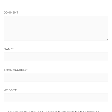
COMMENT
NAME
*
EMAIL ADDRESS
*
WEBSITE
Save my name, email, and website in this browser for the next time I