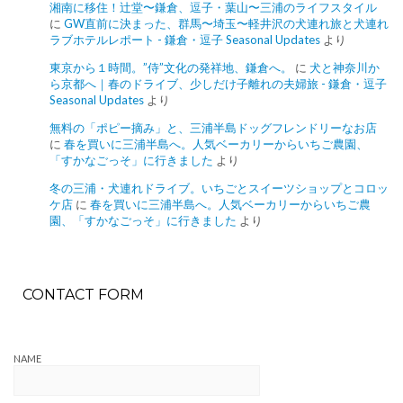
湘南に移住！辻堂〜鎌倉、逗子・葉山〜三浦のライフスタイル
に
GW直前に決まった、群馬〜埼玉〜軽井沢の犬連れ旅と犬連れ
ラブホテルレポート - 鎌倉・逗子 Seasonal Updates
より
東京から１時間。”侍”文化の発祥地、鎌倉へ。
に
犬と神奈川か
ら京都へ｜春のドライブ、少しだけ子離れの夫婦旅 - 鎌倉・逗子
Seasonal Updates
より
無料の「ポピー摘み」と、三浦半島ドッグフレンドリーなお店
に
春を買いに三浦半島へ。人気ベーカリーからいちご農園、
「すかなごっそ」に行きました
より
冬の三浦・犬連れドライブ。いちごとスイーツショップとコロッ
ケ店
に
春を買いに三浦半島へ。人気ベーカリーからいちご農
園、「すかなごっそ」に行きました
より
CONTACT FORM
NAME