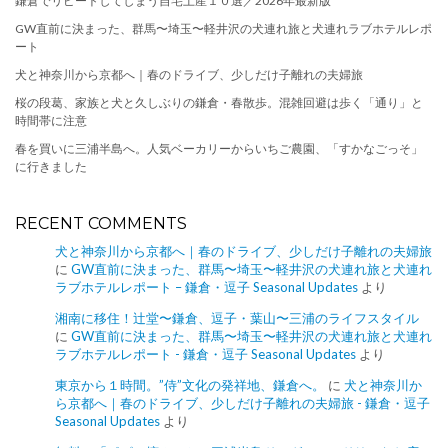
鎌倉でリピートしてしまう自宅土産１０選／2026年最新版
GW直前に決まった、群馬〜埼玉〜軽井沢の犬連れ旅と犬連れラブホテルレポ
ート
犬と神奈川から京都へ｜春のドライブ、少しだけ子離れの夫婦旅
桜の段葛、家族と犬と久しぶりの鎌倉・春散歩。混雑回避は歩く「通り」と
時間帯に注意
春を買いに三浦半島へ。人気ベーカリーからいちご農園、「すかなごっそ」
に行きました
RECENT COMMENTS
犬と神奈川から京都へ｜春のドライブ、少しだけ子離れの夫婦旅
に
GW直前に決まった、群馬〜埼玉〜軽井沢の犬連れ旅と犬連れ
ラブホテルレポート – 鎌倉・逗子 Seasonal Updates
より
湘南に移住！辻堂〜鎌倉、逗子・葉山〜三浦のライフスタイル
に
GW直前に決まった、群馬〜埼玉〜軽井沢の犬連れ旅と犬連れ
ラブホテルレポート - 鎌倉・逗子 Seasonal Updates
より
東京から１時間。”侍”文化の発祥地、鎌倉へ。
に
犬と神奈川か
ら京都へ｜春のドライブ、少しだけ子離れの夫婦旅 - 鎌倉・逗子
Seasonal Updates
より