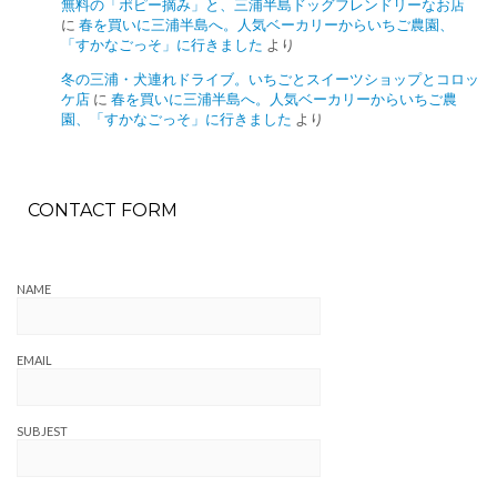
無料の「ポピー摘み」と、三浦半島ドッグフレンドリーなお店
に
春を買いに三浦半島へ。人気ベーカリーからいちご農園、
「すかなごっそ」に行きました
より
冬の三浦・犬連れドライブ。いちごとスイーツショップとコロッ
ケ店
に
春を買いに三浦半島へ。人気ベーカリーからいちご農
園、「すかなごっそ」に行きました
より
CONTACT FORM
NAME
EMAIL
SUBJEST