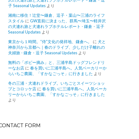
沢の犬連れ旅と犬連れラブホテルレポート – 鎌倉・逗
子 Seasonal Updates
より
湘南に移住！辻堂〜鎌倉、逗子・葉山〜三浦のライフ
スタイル
に
GW直前に決まった、群馬〜埼玉〜軽井沢
の犬連れ旅と犬連れラブホテルレポート - 鎌倉・逗子
Seasonal Updates
より
東京から１時間。”侍”文化の発祥地、鎌倉へ。
に
犬と
神奈川から京都へ｜春のドライブ、少しだけ子離れの
夫婦旅 - 鎌倉・逗子 Seasonal Updates
より
無料の「ポピー摘み」と、三浦半島ドッグフレンドリ
ーなお店
に
春を買いに三浦半島へ。人気ベーカリーか
らいちご農園、「すかなごっそ」に行きました
より
冬の三浦・犬連れドライブ。いちごとスイーツショッ
プとコロッケ店
に
春を買いに三浦半島へ。人気ベーカ
リーからいちご農園、「すかなごっそ」に行きました
より
CONTACT FORM