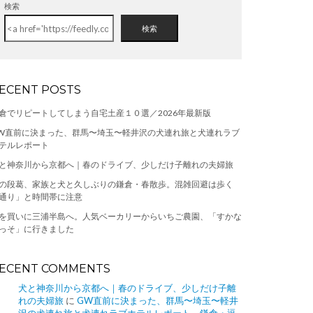
検索
検索
ECENT POSTS
倉でリピートしてしまう自宅土産１０選／2026年最新版
W直前に決まった、群馬〜埼玉〜軽井沢の犬連れ旅と犬連れラブ
テルレポート
と神奈川から京都へ｜春のドライブ、少しだけ子離れの夫婦旅
の段葛、家族と犬と久しぶりの鎌倉・春散歩。混雑回避は歩く
通り」と時間帯に注意
を買いに三浦半島へ。人気ベーカリーからいちご農園、「すかな
っそ」に行きました
ECENT COMMENTS
犬と神奈川から京都へ｜春のドライブ、少しだけ子離
れの夫婦旅
に
GW直前に決まった、群馬〜埼玉〜軽井