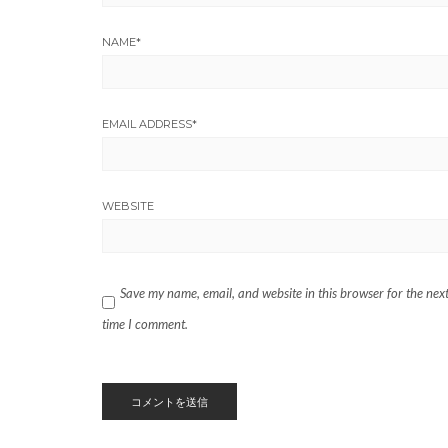
NAME
*
EMAIL ADDRESS
*
WEBSITE
Save my name, email, and website in this browser for the nex
time I comment.