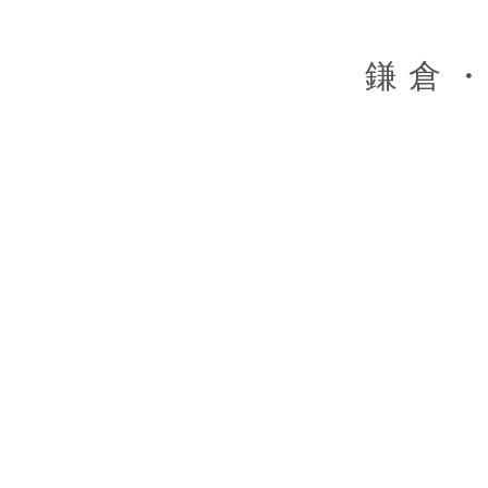
Skip
to
content
鎌倉・