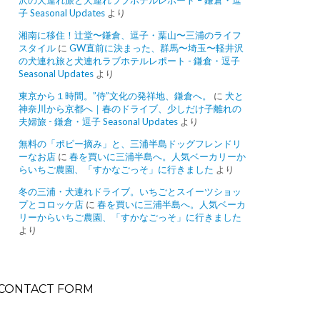
沢の犬連れ旅と犬連れラブホテルレポート – 鎌倉・逗
子 Seasonal Updates
より
湘南に移住！辻堂〜鎌倉、逗子・葉山〜三浦のライフ
スタイル
に
GW直前に決まった、群馬〜埼玉〜軽井沢
の犬連れ旅と犬連れラブホテルレポート - 鎌倉・逗子
Seasonal Updates
より
東京から１時間。”侍”文化の発祥地、鎌倉へ。
に
犬と
神奈川から京都へ｜春のドライブ、少しだけ子離れの
夫婦旅 - 鎌倉・逗子 Seasonal Updates
より
無料の「ポピー摘み」と、三浦半島ドッグフレンドリ
ーなお店
に
春を買いに三浦半島へ。人気ベーカリーか
らいちご農園、「すかなごっそ」に行きました
より
冬の三浦・犬連れドライブ。いちごとスイーツショッ
プとコロッケ店
に
春を買いに三浦半島へ。人気ベーカ
リーからいちご農園、「すかなごっそ」に行きました
より
CONTACT FORM