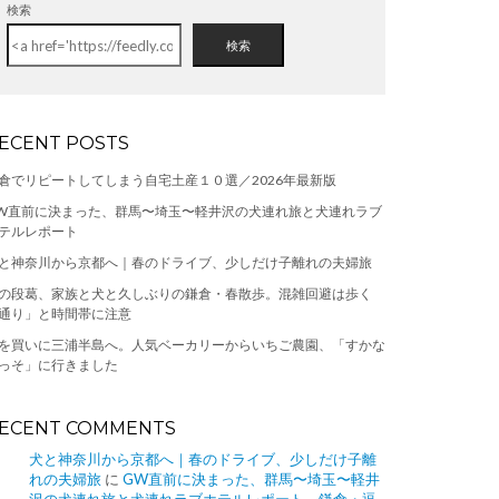
検索
検索
ECENT POSTS
倉でリピートしてしまう自宅土産１０選／2026年最新版
W直前に決まった、群馬〜埼玉〜軽井沢の犬連れ旅と犬連れラブ
テルレポート
と神奈川から京都へ｜春のドライブ、少しだけ子離れの夫婦旅
の段葛、家族と犬と久しぶりの鎌倉・春散歩。混雑回避は歩く
通り」と時間帯に注意
を買いに三浦半島へ。人気ベーカリーからいちご農園、「すかな
っそ」に行きました
ECENT COMMENTS
犬と神奈川から京都へ｜春のドライブ、少しだけ子離
れの夫婦旅
に
GW直前に決まった、群馬〜埼玉〜軽井