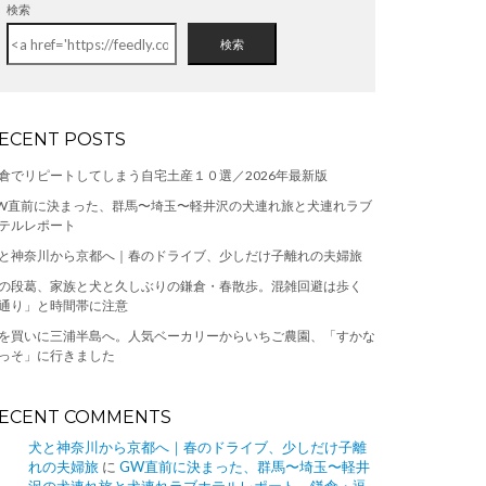
検索
検索
ECENT POSTS
倉でリピートしてしまう自宅土産１０選／2026年最新版
W直前に決まった、群馬〜埼玉〜軽井沢の犬連れ旅と犬連れラブ
テルレポート
と神奈川から京都へ｜春のドライブ、少しだけ子離れの夫婦旅
の段葛、家族と犬と久しぶりの鎌倉・春散歩。混雑回避は歩く
通り」と時間帯に注意
を買いに三浦半島へ。人気ベーカリーからいちご農園、「すかな
っそ」に行きました
ECENT COMMENTS
犬と神奈川から京都へ｜春のドライブ、少しだけ子離
れの夫婦旅
に
GW直前に決まった、群馬〜埼玉〜軽井