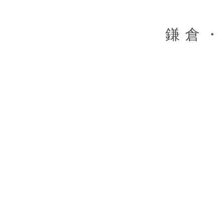
Skip
to
content
鎌倉・