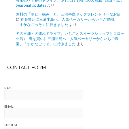
Seasonal Updates
より
無料の「ポピー摘み」と、三浦半島ドッグフレンドリーなお店
に
春を買いに三浦半島へ。人気ベーカリーからいちご農園、
「すかなごっそ」に行きました
より
冬の三浦・犬連れドライブ。いちごとスイーツショップとコロッ
ケ店
に
春を買いに三浦半島へ。人気ベーカリーからいちご農
園、「すかなごっそ」に行きました
より
CONTACT FORM
NAME
EMAIL
SUBJEST