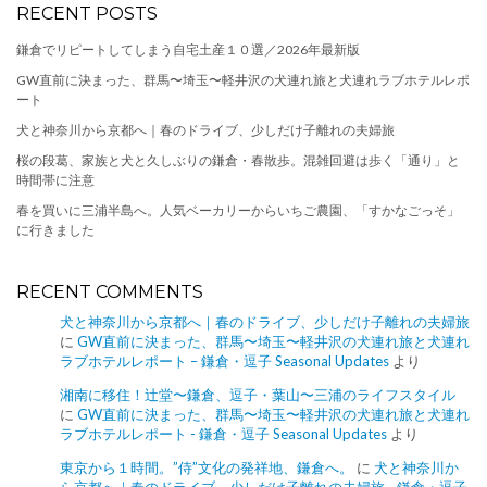
RECENT POSTS
鎌倉でリピートしてしまう自宅土産１０選／2026年最新版
GW直前に決まった、群馬〜埼玉〜軽井沢の犬連れ旅と犬連れラブホテルレポ
ート
犬と神奈川から京都へ｜春のドライブ、少しだけ子離れの夫婦旅
桜の段葛、家族と犬と久しぶりの鎌倉・春散歩。混雑回避は歩く「通り」と
時間帯に注意
春を買いに三浦半島へ。人気ベーカリーからいちご農園、「すかなごっそ」
に行きました
RECENT COMMENTS
犬と神奈川から京都へ｜春のドライブ、少しだけ子離れの夫婦旅
に
GW直前に決まった、群馬〜埼玉〜軽井沢の犬連れ旅と犬連れ
ラブホテルレポート – 鎌倉・逗子 Seasonal Updates
より
湘南に移住！辻堂〜鎌倉、逗子・葉山〜三浦のライフスタイル
に
GW直前に決まった、群馬〜埼玉〜軽井沢の犬連れ旅と犬連れ
ラブホテルレポート - 鎌倉・逗子 Seasonal Updates
より
東京から１時間。”侍”文化の発祥地、鎌倉へ。
に
犬と神奈川か
ら京都へ｜春のドライブ、少しだけ子離れの夫婦旅 - 鎌倉・逗子