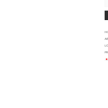
H
A
L
PR