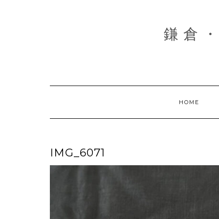
Skip
to
content
鎌倉・
HOME
IMG_6071