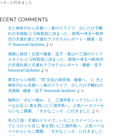
っそ」に行きました
ECENT COMMENTS
犬と神奈川から京都へ｜春のドライブ、少しだけ子離
れの夫婦旅
に
GW直前に決まった、群馬〜埼玉〜軽井
沢の犬連れ旅と犬連れラブホテルレポート – 鎌倉・逗
子 Seasonal Updates
より
湘南に移住！辻堂〜鎌倉、逗子・葉山〜三浦のライフ
スタイル
に
GW直前に決まった、群馬〜埼玉〜軽井沢
の犬連れ旅と犬連れラブホテルレポート - 鎌倉・逗子
Seasonal Updates
より
東京から１時間。”侍”文化の発祥地、鎌倉へ。
に
犬と
神奈川から京都へ｜春のドライブ、少しだけ子離れの
夫婦旅 - 鎌倉・逗子 Seasonal Updates
より
無料の「ポピー摘み」と、三浦半島ドッグフレンドリ
ーなお店
に
春を買いに三浦半島へ。人気ベーカリーか
らいちご農園、「すかなごっそ」に行きました
より
冬の三浦・犬連れドライブ。いちごとスイーツショッ
プとコロッケ店
に
春を買いに三浦半島へ。人気ベーカ
リーからいちご農園、「すかなごっそ」に行きました