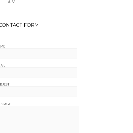
より
CONTACT FORM
AME
AIL
BJEST
ESSAGE