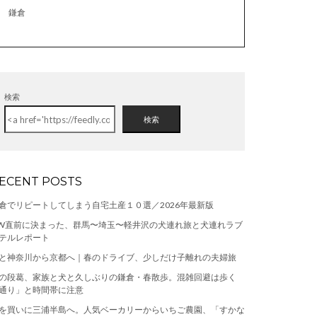
鎌倉
検索
検索
ECENT POSTS
倉でリピートしてしまう自宅土産１０選／2026年最新版
W直前に決まった、群馬〜埼玉〜軽井沢の犬連れ旅と犬連れラブ
テルレポート
と神奈川から京都へ｜春のドライブ、少しだけ子離れの夫婦旅
の段葛、家族と犬と久しぶりの鎌倉・春散歩。混雑回避は歩く
通り」と時間帯に注意
を買いに三浦半島へ。人気ベーカリーからいちご農園、「すかな