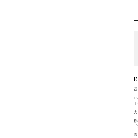
R
鎌
G
ホ
犬
桜
「
春