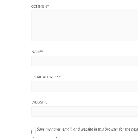
COMMENT
NAME
*
EMAIL ADDRESS
*
WEBSITE
Save my name, email, and website in this browser for the nex