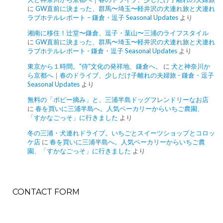
に
GW直前に決まった、群馬〜埼玉〜軽井沢の犬連れ旅と犬連れ
ラブホテルレポート – 鎌倉・逗子 Seasonal Updates
より
湘南に移住！辻堂〜鎌倉、逗子・葉山〜三浦のライフスタイル
に
GW直前に決まった、群馬〜埼玉〜軽井沢の犬連れ旅と犬連れ
ラブホテルレポート - 鎌倉・逗子 Seasonal Updates
より
東京から１時間。”侍”文化の発祥地、鎌倉へ。
に
犬と神奈川か
ら京都へ｜春のドライブ、少しだけ子離れの夫婦旅 - 鎌倉・逗子
Seasonal Updates
より
無料の「ポピー摘み」と、三浦半島ドッグフレンドリーなお店
に
春を買いに三浦半島へ。人気ベーカリーからいちご農園、
「すかなごっそ」に行きました
より
冬の三浦・犬連れドライブ。いちごとスイーツショップとコロッ
ケ店
に
春を買いに三浦半島へ。人気ベーカリーからいちご農
園、「すかなごっそ」に行きました
より
CONTACT FORM