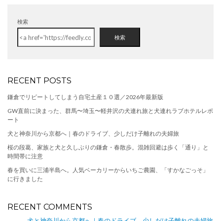
検索
検索
RECENT POSTS
鎌倉でリピートしてしまう自宅土産１０選／2026年最新版
GW直前に決まった、群馬〜埼玉〜軽井沢の犬連れ旅と犬連れラブホテルレポ
ート
犬と神奈川から京都へ｜春のドライブ、少しだけ子離れの夫婦旅
桜の段葛、家族と犬と久しぶりの鎌倉・春散歩。混雑回避は歩く「通り」と
時間帯に注意
春を買いに三浦半島へ。人気ベーカリーからいちご農園、「すかなごっそ」
に行きました
RECENT COMMENTS
犬と神奈川から京都へ｜春のドライブ、少しだけ子離れの夫婦旅