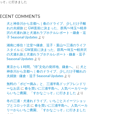
っそ」に行きました
ECENT COMMENTS
犬と神奈川から京都へ｜春のドライブ、少しだけ子離
れの夫婦旅
に
GW直前に決まった、群馬〜埼玉〜軽井
沢の犬連れ旅と犬連れラブホテルレポート – 鎌倉・逗
子 Seasonal Updates
より
湘南に移住！辻堂〜鎌倉、逗子・葉山〜三浦のライフ
スタイル
に
GW直前に決まった、群馬〜埼玉〜軽井沢
の犬連れ旅と犬連れラブホテルレポート - 鎌倉・逗子
Seasonal Updates
より
東京から１時間。”侍”文化の発祥地、鎌倉へ。
に
犬と
神奈川から京都へ｜春のドライブ、少しだけ子離れの
夫婦旅 - 鎌倉・逗子 Seasonal Updates
より
無料の「ポピー摘み」と、三浦半島ドッグフレンドリ
ーなお店
に
春を買いに三浦半島へ。人気ベーカリーか
らいちご農園、「すかなごっそ」に行きました
より
冬の三浦・犬連れドライブ。いちごとスイーツショッ
プとコロッケ店
に
春を買いに三浦半島へ。人気ベーカ
リーからいちご農園、「すかなごっそ」に行きました