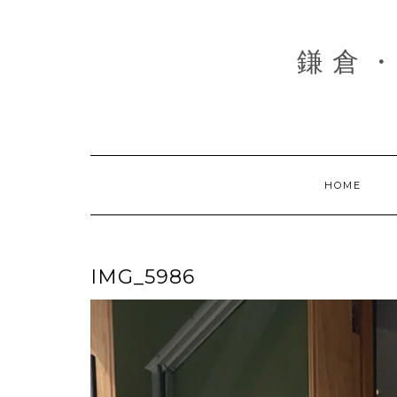
Skip
to
content
鎌倉・
HOME
IMG_5986