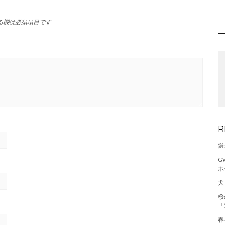
る欄は必須項目です
R
鎌
G
ホ
犬
桜
「
春