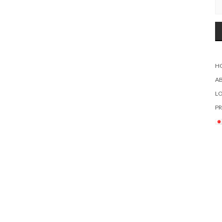
H
A
L
PR