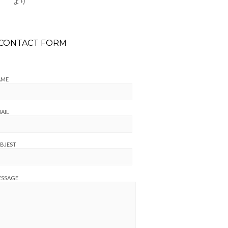
より
CONTACT FORM
AME
AIL
BJEST
ESSAGE