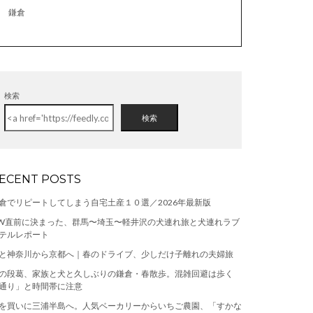
鎌倉
検索
検索
ECENT POSTS
倉でリピートしてしまう自宅土産１０選／2026年最新版
W直前に決まった、群馬〜埼玉〜軽井沢の犬連れ旅と犬連れラブ
テルレポート
と神奈川から京都へ｜春のドライブ、少しだけ子離れの夫婦旅
の段葛、家族と犬と久しぶりの鎌倉・春散歩。混雑回避は歩く
通り」と時間帯に注意
を買いに三浦半島へ。人気ベーカリーからいちご農園、「すかな