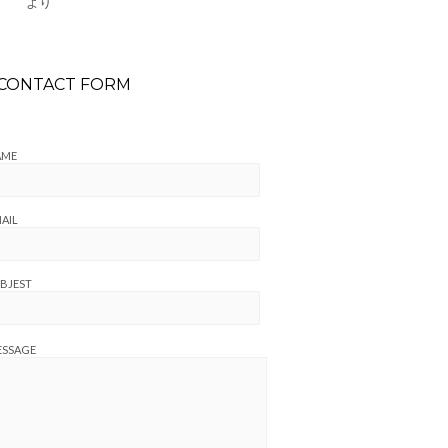
より
CONTACT FORM
AME
AIL
BJEST
ESSAGE