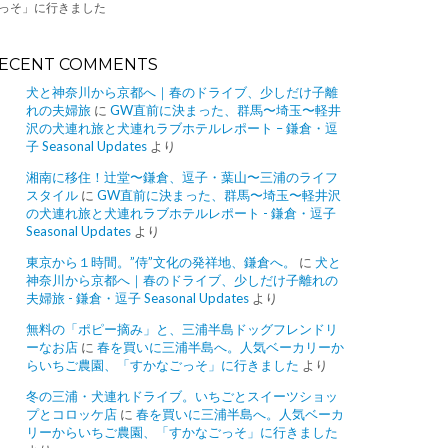
っそ」に行きました
ECENT COMMENTS
犬と神奈川から京都へ｜春のドライブ、少しだけ子離
れの夫婦旅
に
GW直前に決まった、群馬〜埼玉〜軽井
沢の犬連れ旅と犬連れラブホテルレポート – 鎌倉・逗
子 Seasonal Updates
より
湘南に移住！辻堂〜鎌倉、逗子・葉山〜三浦のライフ
スタイル
に
GW直前に決まった、群馬〜埼玉〜軽井沢
の犬連れ旅と犬連れラブホテルレポート - 鎌倉・逗子
Seasonal Updates
より
東京から１時間。”侍”文化の発祥地、鎌倉へ。
に
犬と
神奈川から京都へ｜春のドライブ、少しだけ子離れの
夫婦旅 - 鎌倉・逗子 Seasonal Updates
より
無料の「ポピー摘み」と、三浦半島ドッグフレンドリ
ーなお店
に
春を買いに三浦半島へ。人気ベーカリーか
らいちご農園、「すかなごっそ」に行きました
より
冬の三浦・犬連れドライブ。いちごとスイーツショッ
プとコロッケ店
に
春を買いに三浦半島へ。人気ベーカ
リーからいちご農園、「すかなごっそ」に行きました