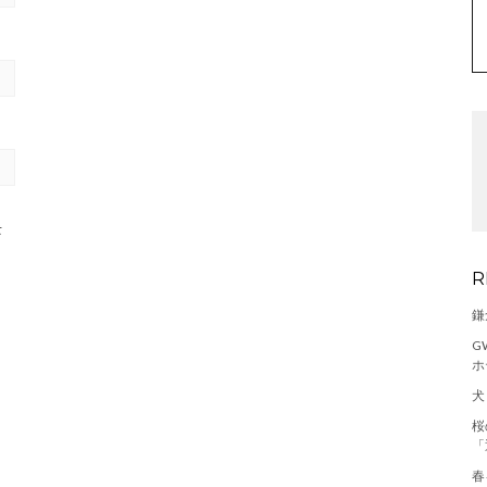
t
R
鎌
G
ホ
犬
桜
「
春