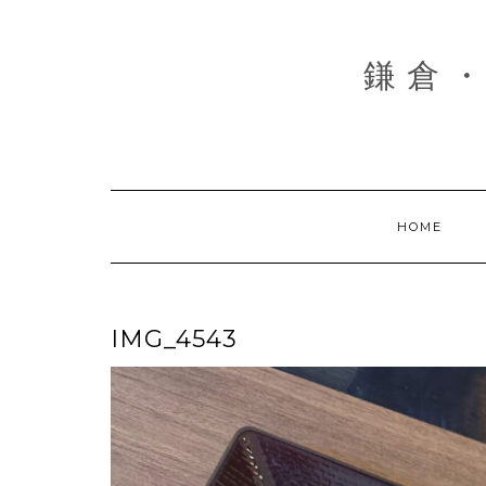
Skip
to
content
鎌倉・
HOME
IMG_4543