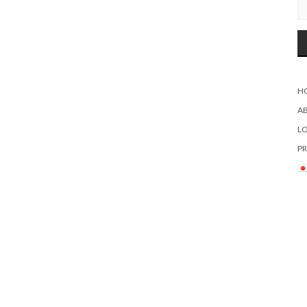
H
A
L
PR