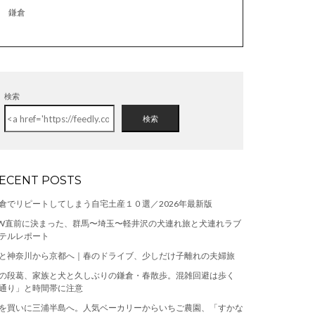
鎌倉
検索
検索
ECENT POSTS
倉でリピートしてしまう自宅土産１０選／2026年最新版
W直前に決まった、群馬〜埼玉〜軽井沢の犬連れ旅と犬連れラブ
テルレポート
と神奈川から京都へ｜春のドライブ、少しだけ子離れの夫婦旅
の段葛、家族と犬と久しぶりの鎌倉・春散歩。混雑回避は歩く
通り」と時間帯に注意
を買いに三浦半島へ。人気ベーカリーからいちご農園、「すかな