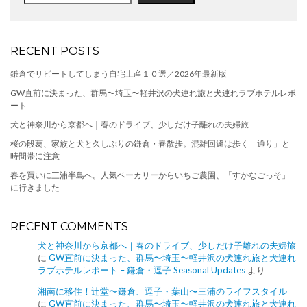
RECENT POSTS
鎌倉でリピートしてしまう自宅土産１０選／2026年最新版
GW直前に決まった、群馬〜埼玉〜軽井沢の犬連れ旅と犬連れラブホテルレポ
ート
犬と神奈川から京都へ｜春のドライブ、少しだけ子離れの夫婦旅
桜の段葛、家族と犬と久しぶりの鎌倉・春散歩。混雑回避は歩く「通り」と
時間帯に注意
春を買いに三浦半島へ。人気ベーカリーからいちご農園、「すかなごっそ」
に行きました
RECENT COMMENTS
犬と神奈川から京都へ｜春のドライブ、少しだけ子離れの夫婦旅
に
GW直前に決まった、群馬〜埼玉〜軽井沢の犬連れ旅と犬連れ
ラブホテルレポート – 鎌倉・逗子 Seasonal Updates
より
湘南に移住！辻堂〜鎌倉、逗子・葉山〜三浦のライフスタイル
に
GW直前に決まった、群馬〜埼玉〜軽井沢の犬連れ旅と犬連れ