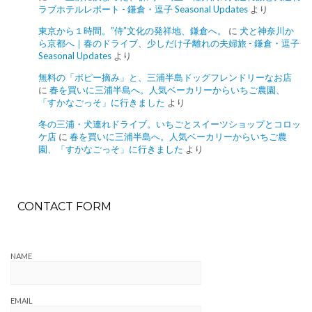
ラブホテルレポート - 鎌倉・逗子 Seasonal Updates
より
東京から１時間。”侍”文化の発祥地、鎌倉へ。
に
犬と神奈川か
ら京都へ｜春のドライブ、少しだけ子離れの夫婦旅 - 鎌倉・逗子
Seasonal Updates
より
無料の「ポピー摘み」と、三浦半島ドッグフレンドリーなお店
に
春を買いに三浦半島へ。人気ベーカリーからいちご農園、
「すかなごっそ」に行きました
より
冬の三浦・犬連れドライブ。いちごとスイーツショップとコロッ
ケ店
に
春を買いに三浦半島へ。人気ベーカリーからいちご農
園、「すかなごっそ」に行きました
より
CONTACT FORM
NAME
EMAIL