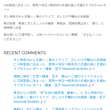
GW直前に決まった、群馬〜埼玉〜軽井沢の犬連れ旅と犬連れラブホテルレポ
ート
犬と神奈川から京都へ｜春のドライブ、少しだけ子離れの夫婦旅
桜の段葛、家族と犬と久しぶりの鎌倉・春散歩。混雑回避は歩く「通り」と
時間帯に注意
春を買いに三浦半島へ。人気ベーカリーからいちご農園、「すかなごっそ」
に行きました
RECENT COMMENTS
犬と神奈川から京都へ｜春のドライブ、少しだけ子離れの夫婦旅
に
GW直前に決まった、群馬〜埼玉〜軽井沢の犬連れ旅と犬連れ
ラブホテルレポート – 鎌倉・逗子 Seasonal Updates
より
湘南に移住！辻堂〜鎌倉、逗子・葉山〜三浦のライフスタイル
に
GW直前に決まった、群馬〜埼玉〜軽井沢の犬連れ旅と犬連れ
ラブホテルレポート - 鎌倉・逗子 Seasonal Updates
より
東京から１時間。”侍”文化の発祥地、鎌倉へ。
に
犬と神奈川か
ら京都へ｜春のドライブ、少しだけ子離れの夫婦旅 - 鎌倉・逗子
Seasonal Updates
より
無料の「ポピー摘み」と、三浦半島ドッグフレンドリーなお店