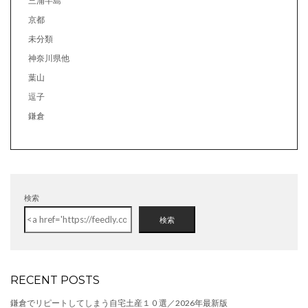
三浦半島
京都
未分類
神奈川県他
葉山
逗子
鎌倉
検索
検索
RECENT POSTS
鎌倉でリピートしてしまう自宅土産１０選／2026年最新版