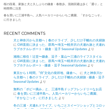
桜の段葛、家族と犬と久しぶりの鎌倉・春散歩。混雑回避は歩く「通り」と
時間帯に注意
春を買いに三浦半島へ。人気ベーカリーからいちご農園、「すかなごっそ」
に行きました
RECENT COMMENTS
犬と神奈川から京都へ｜春のドライブ、少しだけ子離れの夫婦旅
に
GW直前に決まった、群馬〜埼玉〜軽井沢の犬連れ旅と犬連れ
ラブホテルレポート – 鎌倉・逗子 Seasonal Updates
より
湘南に移住！辻堂〜鎌倉、逗子・葉山〜三浦のライフスタイル
に
GW直前に決まった、群馬〜埼玉〜軽井沢の犬連れ旅と犬連れ
ラブホテルレポート - 鎌倉・逗子 Seasonal Updates
より
東京から１時間。”侍”文化の発祥地、鎌倉へ。
に
犬と神奈川か
ら京都へ｜春のドライブ、少しだけ子離れの夫婦旅 - 鎌倉・逗子
Seasonal Updates
より
無料の「ポピー摘み」と、三浦半島ドッグフレンドリーなお店
に
春を買いに三浦半島へ。人気ベーカリーからいちご農園、
「すかなごっそ」に行きました
より
冬の三浦・犬連れドライブ。いちごとスイーツショップとコロッ