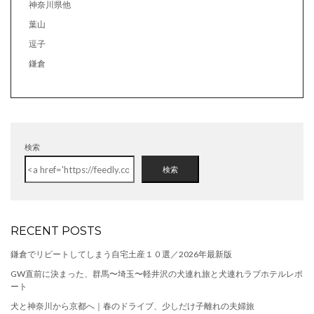
神奈川県他
葉山
逗子
鎌倉
検索
検索
RECENT POSTS
鎌倉でリピートしてしまう自宅土産１０選／2026年最新版
GW直前に決まった、群馬〜埼玉〜軽井沢の犬連れ旅と犬連れラブホテルレポ
ート
犬と神奈川から京都へ｜春のドライブ、少しだけ子離れの夫婦旅