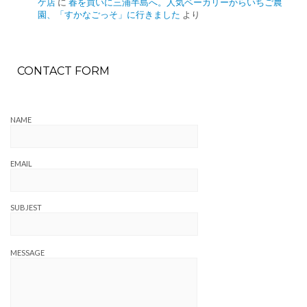
ケ店
に
春を買いに三浦半島へ。人気ベーカリーからいちご農
園、「すかなごっそ」に行きました
より
CONTACT FORM
NAME
EMAIL
SUBJEST
MESSAGE