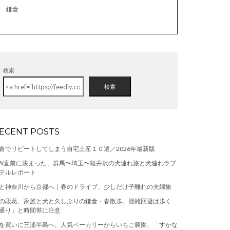
鎌倉
検索
検索
ECENT POSTS
倉でリピートしてしまう自宅土産１０選／2026年最新版
W直前に決まった、群馬〜埼玉〜軽井沢の犬連れ旅と犬連れラブ
テルレポート
と神奈川から京都へ｜春のドライブ、少しだけ子離れの夫婦旅
の段葛、家族と犬と久しぶりの鎌倉・春散歩。混雑回避は歩く
通り」と時間帯に注意
を買いに三浦半島へ。人気ベーカリーからいちご農園、「すかな