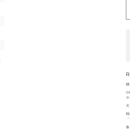
t
R
鎌
G
ホ
犬
桜
「
春