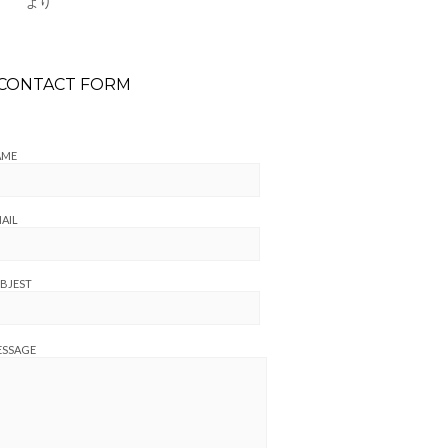
より
CONTACT FORM
AME
AIL
BJEST
ESSAGE