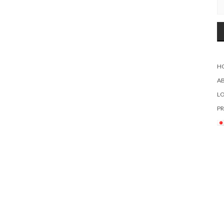
H
A
L
PR