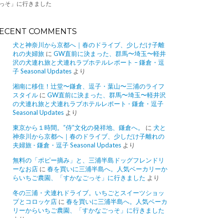
っそ」に行きました
ECENT COMMENTS
犬と神奈川から京都へ｜春のドライブ、少しだけ子離
れの夫婦旅
に
GW直前に決まった、群馬〜埼玉〜軽井
沢の犬連れ旅と犬連れラブホテルレポート – 鎌倉・逗
子 Seasonal Updates
より
湘南に移住！辻堂〜鎌倉、逗子・葉山〜三浦のライフ
スタイル
に
GW直前に決まった、群馬〜埼玉〜軽井沢
の犬連れ旅と犬連れラブホテルレポート - 鎌倉・逗子
Seasonal Updates
より
東京から１時間。”侍”文化の発祥地、鎌倉へ。
に
犬と
神奈川から京都へ｜春のドライブ、少しだけ子離れの
夫婦旅 - 鎌倉・逗子 Seasonal Updates
より
無料の「ポピー摘み」と、三浦半島ドッグフレンドリ
ーなお店
に
春を買いに三浦半島へ。人気ベーカリーか
らいちご農園、「すかなごっそ」に行きました
より
冬の三浦・犬連れドライブ。いちごとスイーツショッ
プとコロッケ店
に
春を買いに三浦半島へ。人気ベーカ
リーからいちご農園、「すかなごっそ」に行きました