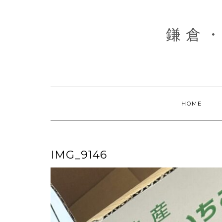
Skip
to
content
鎌倉・
HOME
IMG_9146