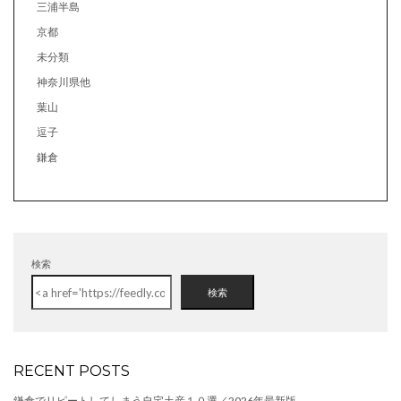
三浦半島
京都
未分類
神奈川県他
葉山
逗子
鎌倉
検索
検索
RECENT POSTS
鎌倉でリピートしてしまう自宅土産１０選／2026年最新版