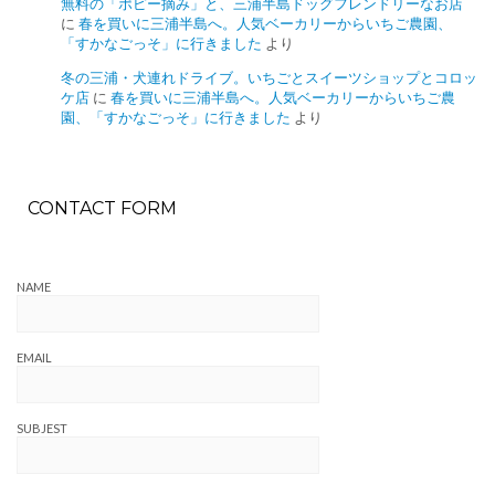
無料の「ポピー摘み」と、三浦半島ドッグフレンドリーなお店
に
春を買いに三浦半島へ。人気ベーカリーからいちご農園、
「すかなごっそ」に行きました
より
冬の三浦・犬連れドライブ。いちごとスイーツショップとコロッ
ケ店
に
春を買いに三浦半島へ。人気ベーカリーからいちご農
園、「すかなごっそ」に行きました
より
CONTACT FORM
NAME
EMAIL
SUBJEST