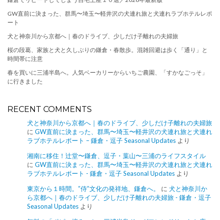
GW直前に決まった、群馬〜埼玉〜軽井沢の犬連れ旅と犬連れラブホテルレポ
ート
犬と神奈川から京都へ｜春のドライブ、少しだけ子離れの夫婦旅
桜の段葛、家族と犬と久しぶりの鎌倉・春散歩。混雑回避は歩く「通り」と
時間帯に注意
春を買いに三浦半島へ。人気ベーカリーからいちご農園、「すかなごっそ」
に行きました
RECENT COMMENTS
犬と神奈川から京都へ｜春のドライブ、少しだけ子離れの夫婦旅
に
GW直前に決まった、群馬〜埼玉〜軽井沢の犬連れ旅と犬連れ
ラブホテルレポート – 鎌倉・逗子 Seasonal Updates
より
湘南に移住！辻堂〜鎌倉、逗子・葉山〜三浦のライフスタイル
に
GW直前に決まった、群馬〜埼玉〜軽井沢の犬連れ旅と犬連れ
ラブホテルレポート - 鎌倉・逗子 Seasonal Updates
より
東京から１時間。”侍”文化の発祥地、鎌倉へ。
に
犬と神奈川か
ら京都へ｜春のドライブ、少しだけ子離れの夫婦旅 - 鎌倉・逗子
Seasonal Updates
より