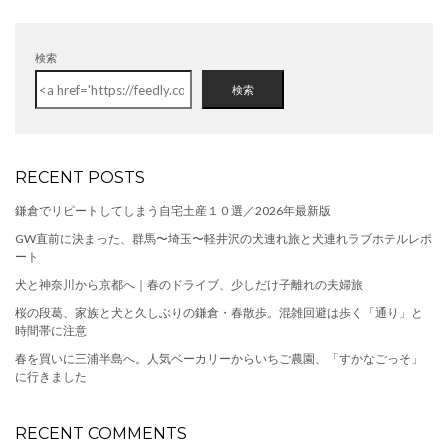
検索
検索
RECENT POSTS
鎌倉でリピートしてしまう自宅土産１０選／2026年最新版
GW直前に決まった、群馬〜埼玉〜軽井沢の犬連れ旅と犬連れラブホテルレポ
ート
犬と神奈川から京都へ｜春のドライブ、少しだけ子離れの夫婦旅
桜の段葛、家族と犬と久しぶりの鎌倉・春散歩。混雑回避は歩く「通り」と
時間帯に注意
春を買いに三浦半島へ。人気ベーカリーからいちご農園、「すかなごっそ」
に行きました
RECENT COMMENTS