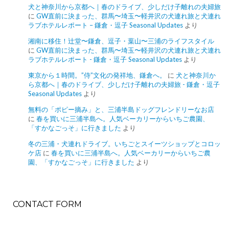
犬と神奈川から京都へ｜春のドライブ、少しだけ子離れの夫婦旅
に
GW直前に決まった、群馬〜埼玉〜軽井沢の犬連れ旅と犬連れ
ラブホテルレポート – 鎌倉・逗子 Seasonal Updates
より
湘南に移住！辻堂〜鎌倉、逗子・葉山〜三浦のライフスタイル
に
GW直前に決まった、群馬〜埼玉〜軽井沢の犬連れ旅と犬連れ
ラブホテルレポート - 鎌倉・逗子 Seasonal Updates
より
東京から１時間。”侍”文化の発祥地、鎌倉へ。
に
犬と神奈川か
ら京都へ｜春のドライブ、少しだけ子離れの夫婦旅 - 鎌倉・逗子
Seasonal Updates
より
無料の「ポピー摘み」と、三浦半島ドッグフレンドリーなお店
に
春を買いに三浦半島へ。人気ベーカリーからいちご農園、
「すかなごっそ」に行きました
より
冬の三浦・犬連れドライブ。いちごとスイーツショップとコロッ
ケ店
に
春を買いに三浦半島へ。人気ベーカリーからいちご農
園、「すかなごっそ」に行きました
より
CONTACT FORM