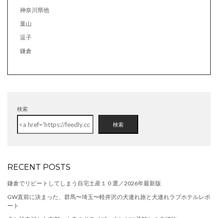
神奈川県他
葉山
逗子
鎌倉
検索
検索
RECENT POSTS
鎌倉でリピートしてしまう自宅土産１０選／2026年最新版
GW直前に決まった、群馬〜埼玉〜軽井沢の犬連れ旅と犬連れラブホテルレポ
ート