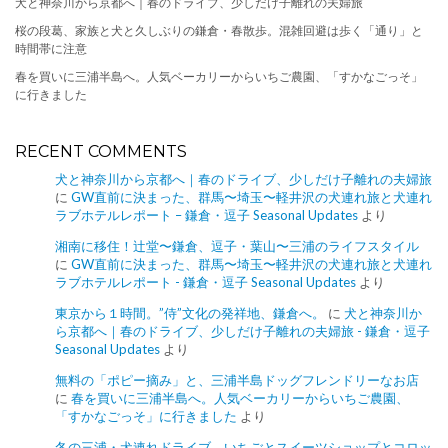
犬と神奈川から京都へ｜春のドライブ、少しだけ子離れの夫婦旅
桜の段葛、家族と犬と久しぶりの鎌倉・春散歩。混雑回避は歩く「通り」と
時間帯に注意
春を買いに三浦半島へ。人気ベーカリーからいちご農園、「すかなごっそ」
に行きました
RECENT COMMENTS
犬と神奈川から京都へ｜春のドライブ、少しだけ子離れの夫婦旅
に
GW直前に決まった、群馬〜埼玉〜軽井沢の犬連れ旅と犬連れ
ラブホテルレポート – 鎌倉・逗子 Seasonal Updates
より
湘南に移住！辻堂〜鎌倉、逗子・葉山〜三浦のライフスタイル
に
GW直前に決まった、群馬〜埼玉〜軽井沢の犬連れ旅と犬連れ
ラブホテルレポート - 鎌倉・逗子 Seasonal Updates
より
東京から１時間。”侍”文化の発祥地、鎌倉へ。
に
犬と神奈川か
ら京都へ｜春のドライブ、少しだけ子離れの夫婦旅 - 鎌倉・逗子
Seasonal Updates
より
無料の「ポピー摘み」と、三浦半島ドッグフレンドリーなお店
に
春を買いに三浦半島へ。人気ベーカリーからいちご農園、
「すかなごっそ」に行きました
より
冬の三浦・犬連れドライブ。いちごとスイーツショップとコロッ