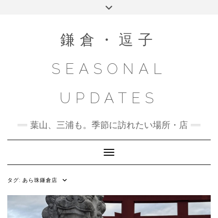
Skip
Toggle
to
header
content
鎌倉・逗子
SEASONAL
UPDATES
葉山、三浦も。季節に訪れたい場所・店
Toggle Navigation
タグ:
あら珠鎌倉店