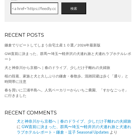
検索
RECENT POSTS
鎌倉でリピートしてしまう自宅土産１０選／2026年最新版
GW直前に決まった、群馬〜埼玉〜軽井沢の犬連れ旅と犬連れラブホテルレポ
ート
犬と神奈川から京都へ｜春のドライブ、少しだけ子離れの夫婦旅
桜の段葛、家族と犬と久しぶりの鎌倉・春散歩。混雑回避は歩く「通り」と
時間帯に注意
春を買いに三浦半島へ。人気ベーカリーからいちご農園、「すかなごっそ」
に行きました
RECENT COMMENTS
犬と神奈川から京都へ｜春のドライブ、少しだけ子離れの夫婦旅
に
GW直前に決まった、群馬〜埼玉〜軽井沢の犬連れ旅と犬連れ
ラブホテルレポート – 鎌倉・逗子 Seasonal Updates
より