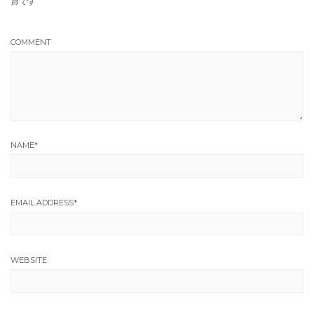
目です
COMMENT
NAME
*
EMAIL ADDRESS
*
WEBSITE