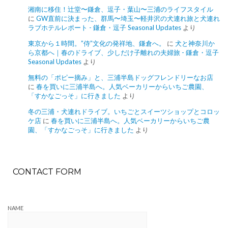
湘南に移住！辻堂〜鎌倉、逗子・葉山〜三浦のライフスタイル
に
GW直前に決まった、群馬〜埼玉〜軽井沢の犬連れ旅と犬連れ
ラブホテルレポート - 鎌倉・逗子 Seasonal Updates
より
東京から１時間。”侍”文化の発祥地、鎌倉へ。
に
犬と神奈川か
ら京都へ｜春のドライブ、少しだけ子離れの夫婦旅 - 鎌倉・逗子
Seasonal Updates
より
無料の「ポピー摘み」と、三浦半島ドッグフレンドリーなお店
に
春を買いに三浦半島へ。人気ベーカリーからいちご農園、
「すかなごっそ」に行きました
より
冬の三浦・犬連れドライブ。いちごとスイーツショップとコロッ
ケ店
に
春を買いに三浦半島へ。人気ベーカリーからいちご農
園、「すかなごっそ」に行きました
より
CONTACT FORM
NAME