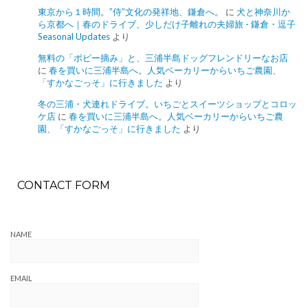
東京から１時間。”侍”文化の発祥地、鎌倉へ。
に
犬と神奈川か
ら京都へ｜春のドライブ、少しだけ子離れの夫婦旅 - 鎌倉・逗子
Seasonal Updates
より
無料の「ポピー摘み」と、三浦半島ドッグフレンドリーなお店
に
春を買いに三浦半島へ。人気ベーカリーからいちご農園、
「すかなごっそ」に行きました
より
冬の三浦・犬連れドライブ。いちごとスイーツショップとコロッ
ケ店
に
春を買いに三浦半島へ。人気ベーカリーからいちご農
園、「すかなごっそ」に行きました
より
CONTACT FORM
NAME
EMAIL