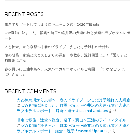
RECENT POSTS
鎌倉でリピートしてしまう自宅土産１０選／2026年最新版
GW直前に決まった、群馬〜埼玉〜軽井沢の犬連れ旅と犬連れラブホテルレポ
ート
犬と神奈川から京都へ｜春のドライブ、少しだけ子離れの夫婦旅
桜の段葛、家族と犬と久しぶりの鎌倉・春散歩。混雑回避は歩く「通り」と
時間帯に注意
春を買いに三浦半島へ。人気ベーカリーからいちご農園、「すかなごっそ」
に行きました
RECENT COMMENTS
犬と神奈川から京都へ｜春のドライブ、少しだけ子離れの夫婦旅
に
GW直前に決まった、群馬〜埼玉〜軽井沢の犬連れ旅と犬連れ
ラブホテルレポート – 鎌倉・逗子 Seasonal Updates
より
湘南に移住！辻堂〜鎌倉、逗子・葉山〜三浦のライフスタイル
に
GW直前に決まった、群馬〜埼玉〜軽井沢の犬連れ旅と犬連れ
ラブホテルレポート - 鎌倉・逗子 Seasonal Updates
より