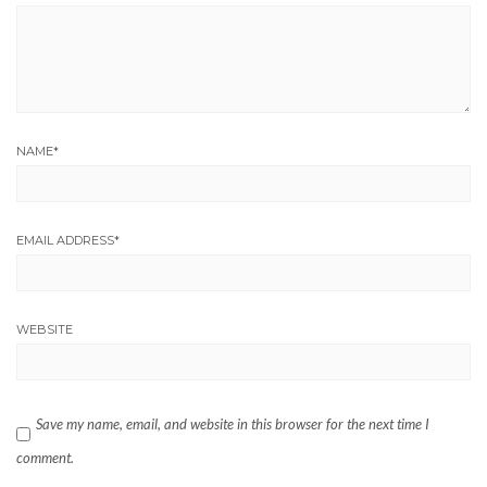
NAME
*
EMAIL ADDRESS
*
WEBSITE
Save my name, email, and website in this browser for the next time I
comment.