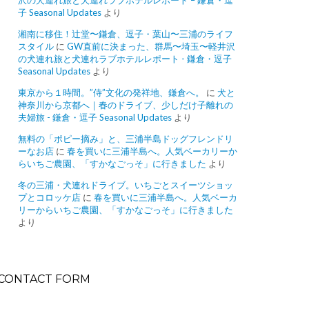
沢の犬連れ旅と犬連れラブホテルレポート – 鎌倉・逗
子 Seasonal Updates
より
湘南に移住！辻堂〜鎌倉、逗子・葉山〜三浦のライフ
スタイル
に
GW直前に決まった、群馬〜埼玉〜軽井沢
の犬連れ旅と犬連れラブホテルレポート - 鎌倉・逗子
Seasonal Updates
より
東京から１時間。”侍”文化の発祥地、鎌倉へ。
に
犬と
神奈川から京都へ｜春のドライブ、少しだけ子離れの
夫婦旅 - 鎌倉・逗子 Seasonal Updates
より
無料の「ポピー摘み」と、三浦半島ドッグフレンドリ
ーなお店
に
春を買いに三浦半島へ。人気ベーカリーか
らいちご農園、「すかなごっそ」に行きました
より
冬の三浦・犬連れドライブ。いちごとスイーツショッ
プとコロッケ店
に
春を買いに三浦半島へ。人気ベーカ
リーからいちご農園、「すかなごっそ」に行きました
より
CONTACT FORM