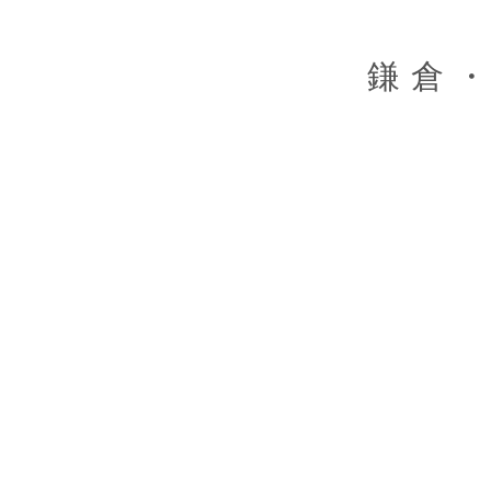
Skip
to
content
鎌倉・