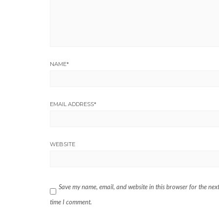
NAME
*
EMAIL ADDRESS
*
WEBSITE
Save my name, email, and website in this browser for the nex
time I comment.