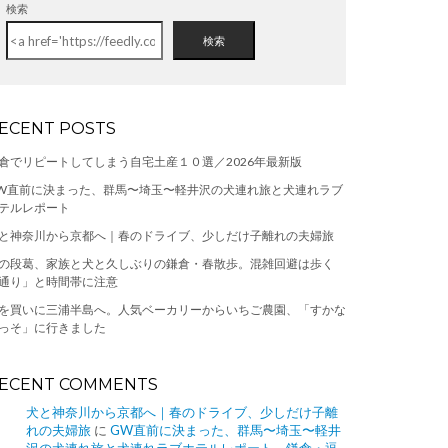
検索
検索
ECENT POSTS
倉でリピートしてしまう自宅土産１０選／2026年最新版
W直前に決まった、群馬〜埼玉〜軽井沢の犬連れ旅と犬連れラブ
テルレポート
と神奈川から京都へ｜春のドライブ、少しだけ子離れの夫婦旅
の段葛、家族と犬と久しぶりの鎌倉・春散歩。混雑回避は歩く
通り」と時間帯に注意
を買いに三浦半島へ。人気ベーカリーからいちご農園、「すかな
っそ」に行きました
ECENT COMMENTS
犬と神奈川から京都へ｜春のドライブ、少しだけ子離
れの夫婦旅
に
GW直前に決まった、群馬〜埼玉〜軽井