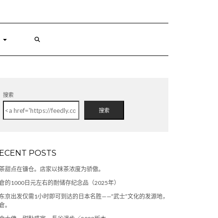
搜索
搜索
ECENT POSTS
茶甜点在镰仓。店家以抹茶浓度为骄傲。
倉的1000日元左右的耐储存纪念品（2025年）
东京出发仅需1小时即可到达的日本名胜——“武士”文化的发源地，
倉。