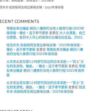
倉大佛、甜點盛宴、長谷漫步／2023版本
洗弁天·佐助稻荷及周边美味店铺／2023年保存版
ECENT COMMENTS
带朋友来访鎌倉·鹤冈八幡宫的当地人推荐行程/2023年
保存版 – 镰仓・逗子季节更新
发表在
大人也满意。自己
也想要。收到令人开心的高性价比镰仓纪念品。2023。
钱洗弁天·佐助稻荷及周边美味店铺／2023年保存版 –
镰仓・逗子季节更新
发表在
带朋友来访鎌倉·鹤冈八幡
宫的当地人推荐行程/2023年保存版
从东京出发仅需1小时即可到达的日本名胜——“武士”文
化的发源地，鎌倉。 – 镰仓・逗子季节更新
发表在
带朋
友来访鎌倉·鹤冈八幡宫的当地人推荐行程/2023年保存
版
从东京出发仅需1小时即可到达的日本名胜——“武士”文
化的发源地，鎌倉。 – 镰仓・逗子季节更新
发表在
钱洗
弁天·佐助稻荷及周边美味店铺／2023年保存版